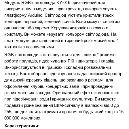
Модуль RGB-світлодіода KY-016 призначений для
використання в моделях і пристроях що використовують
платформу Arduino. Світлодіод містить кристали трьох
кольорів: червоний, зелений і синій. Вони можуть світитися
одночасно або окремо. Керуючи яскравістю кожного
кристалу, Ви можете керувати кольором світлодіода. На
платі модуля розташований штирьовий роз'єм який має 4
контакти з позначеннями.
RGB-світлодіоди застосовуються для індикації режимів
роботи приладів, підсвічування РКІ індикаторів і клавіш.
Використовується в іграшках і складній розважальній
техніці. Багатобарвне підсвічування надає широкий простір
для дизайнерських рішень, що важливо в рекламі, для
оформлення клубів, концертних залів і при проведенні
різних масових заходів. Оригінальний ефект створюється
при підсвічуванні води і крижаних скульптур. Ви можете
подавати різне значення ШІМ-сигналу в діапазоні від 0 до
255, що дозволить отримати практично будь-який колір з 16
000 000 можливих.
Характеристики: