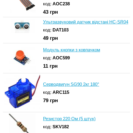
код:
AOC238
43
грн
Ультразвуковий датчик відстані HC-SR04
код:
DAT103
49
грн
Модуль кнопки з ковпачком
код:
AOC599
11
грн
Серводвигун SG90 2кг 180°
код:
ARC115
79
грн
Резистор 220 Ом (5 штук)
код:
SKV182