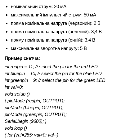
номінальний струм: 20 мА
максимальний імпульсний струм: 50 мА
пряма номінальна напруга (червоний): 2 В
пряма номінальна напруга (зелений): 3,4 В
пряму номінальна напруга (синій): 3,4 В
максимальна зворотна напругу: 5 В
Пример скетча:
int redpin = 11; // select the pin for the red LED
int bluepin = 10; // select the pin for the blue LED
int greenpin = 9; // select the pin for the green LED
int val=0;
void setup ()
{ pinMode (redpin, OUTPUT);
pinMode (bluepin, OUTPUT);
pinMode (greenpin, OUTPUT);
Serial.begin (9600); }
void loop ()
{ for (val=255; val>0; val--)