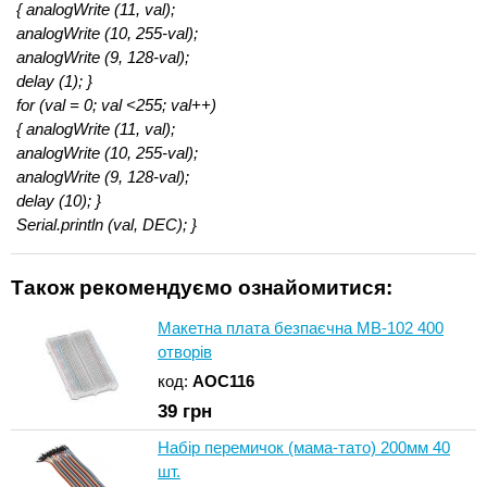
{ analogWrite (11, val);
analogWrite (10, 255-val);
analogWrite (9, 128-val);
delay (1); }
for (val = 0; val <255; val++)
{ analogWrite (11, val);
analogWrite (10, 255-val);
analogWrite (9, 128-val);
delay (10); }
Serial.println (val, DEC); }
Також рекомендуємо ознайомитися:
Макетна плата безпаєчна MB-102 400
отворів
код:
AOC116
39
грн
Набір перемичок (мама-тато) 200мм 40
шт.