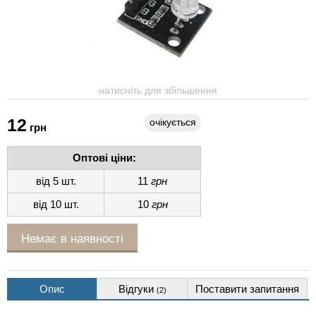
натисніть для збільшення
12
очікується
грн
Оптові ціни:
від 5 шт.
11
грн
від 10 шт.
10
грн
Немає в наявності
Опис
Відгуки
Поставити запитання
(2)