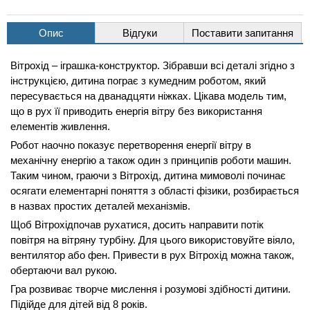
Опис
Відгуки
Поставити запитання
Вітрохід – іграшка-конструктор. Зібравши всі деталі згідно з
інструкцією, дитина пограє з кумедним роботом, який
пересувається на дванадцяти ніжках. Цікава модель тим,
що в рух її приводить енергія вітру без використання
елементів живлення.
Робот наочно показує перетворення енергії вітру в
механічну енергію а також один з принципів роботи машин.
Таким чином, граючи з Вітрохід, дитина мимоволі починає
осягати елементарні поняття з області фізики, розбирається
в назвах простих деталей механізмів.
Щоб Вітрохідпочав рухатися, досить направити потік
повітря на вітряну турбіну. Для цього використовуйте віяло,
вентилятор або фен. Привести в рух Вітрохід можна також,
обертаючи вал рукою.
Гра розвиває творче мислення і розумові здібності дитини.
Підійде для дітей від 8 років.