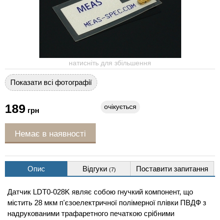
натисніть для збільшення
Показати всі фотографії
189
очікується
грн
Немає в наявності
Опис
Відгуки
Поставити запитання
(7)
Датчик LDT0-028K являє собою гнучкий компонент, що
містить 28 мкм п'єзоелектричної полімерної плівки ПВДФ з
надрукованими трафаретного печаткою срібними