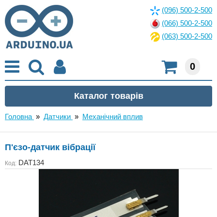
(096) 500-2-500
(066) 500-2-500
(063) 500-2-500
0
Головна
»
Датчики
»
Механічний вплив
П'єзо-датчик вібрації
DAT134
Код: