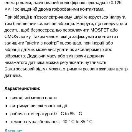
електродами, ламінований поліефірною підкладкою 0.125
мм, і оснащений двома гофрованими контактами.
При вібрації в п'єзоелектричному шарі генерується напруга,
тим більше чим сильніше вібрація. Напруги, що генерується
досить, щоб безпосередньо переключити MOSFET або
CMOS логіку. Таким чином, якщо зафіксувати контакти і
залишити "висіти в повітрі" пьезо-шар, при інерції або
вібрації датчик може виступати як акселерометр або
віброметр. Додаючи масу або змінюючи довжину
незажатого датчика можна регулювати чутливість.
Багатоосьовий відгук можна отримати розвантаживши центр
датчика.
Характеристики:
виході які можна паяти
витримує високі зовнішні дії
робоча температура: 0 ° C to 85 ° C
температура зберігання: -40 ° C to 85 ° C
Даташит