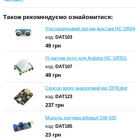
Також рекомендуємо ознайомитися:
Ультразвуковий датчик відстані HC-SR04
код:
DAT103
49
грн
ІЧ датчик руху для Arduino HC-SR501
код:
DAT107
49
грн
Сенсор звуку аналоговий від DFRobot
код:
DAT123
237
грн
Модуль датчика вібрації SW-420
код:
DAT185
23
грн