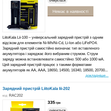
очікується
Немає в наявності
LiitoKala Lii-100 – універсальний зарядний пристрій з одним
відсіком для елементів Ni-Mh/Ni-Cd, Li-Ion або LiFePO4.
Зарядний пристрій самостійно визначає тип вставленого
акумулятора і заряджає його вибраним струмом. Струм
заряду можна встановлювати самостійно: 500 або 1000 мА.
Цей зарядний пристрій працює з такими форматами
акумуляторів як АА, ААА, 18650, 14500, 16340, 18500, 20700...
докладніше...
Зарядний пристрій LiitoKala lii-202
RAC202
код:
335
грн
очікується