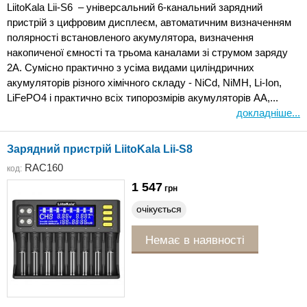
LiitoKala Lii-S6 – універсальний 6-канальний зарядний
пристрій з цифровим дисплеєм, автоматичним визначенням
полярності встановленого акумулятора, визначення
накопиченої ємності та трьома каналами зі струмом заряду
2А. Сумісно практично з усіма видами циліндричних
акумуляторів різного хімічного складу - NiCd, NiMH, Li-Ion,
LiFePO4 і практично всіх типорозмірів акумуляторів АА,...
докладніше...
Зарядний пристрій LiitoKala Lii-S8
RAC160
код:
1 547
грн
очікується
Немає в наявності