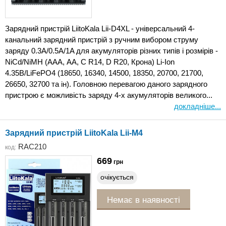
Зарядний пристрій LiitoKala Lii-D4XL - універсальний 4-
канальний зарядний пристрій з ручним вибором струму
заряду 0.3А/0.5А/1A для акумуляторів різних типів і розмірів -
NiCd/NiMH (ААА, АА, C R14, D R20, Крона) Li-Ion
4.35В/LiFePO4 (18650, 16340, 14500, 18350, 20700, 21700,
26650, 32700 та ін). Головною перевагою даного зарядного
пристрою є можливість заряду 4-х акумуляторів великого...
докладніше...
Зарядний пристрій LiitoKala Lii-M4
RAC210
код:
669
грн
очікується
Немає в наявності