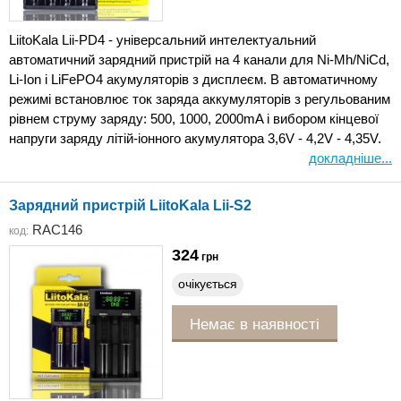
LiitoKala Lii-PD4 - універсальний интелектуальний
автоматичний зарядний пристрій на 4 канали для Ni-Mh/NiCd,
Li-Ion і LiFePO4 акумуляторів з дисплеєм. В автоматичному
режимі встановлює ток заряда аккумуляторів з регульованим
рівнем струму заряду: 500, 1000, 2000mA і вибором кінцевої
напруги заряду літій-іонного акумулятора 3,6V - 4,2V - 4,35V.
докладніше...
Зарядний пристрій LiitoKala Lii-S2
RAC146
код:
324
грн
очікується
Немає в наявності