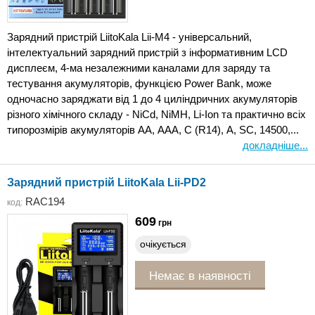
Зарядний пристрій LiitoKala Lii-M4 - універсальний,
інтелектуальний зарядний пристрій з інформативним LCD
дисплеєм, 4-ма незалежними каналами для заряду та
тестування акумуляторів, функцією Power Bank, може
одночасно заряджати від 1 до 4 циліндричних акумуляторів
різного хімічного складу - NiCd, NiMH, Li-Ion та практично всіх
типорозмірів акумуляторів АА, ААА, С (R14), A, SC, 14500,...
докладніше...
Зарядний пристрій LiitoKala Lii-PD2
RAC194
код:
609
грн
очікується
Немає в наявності