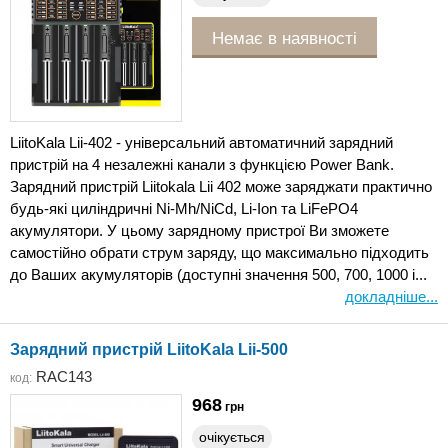
Немає в наявності
LiitoKala Lii-402 - універсальний автоматичний зарядний
пристрій на 4 незалежні канали з функцією Power Bank.
Зарядний пристрій Liitokala Lii 402 може заряджати практично
будь-які циліндричні Ni-Mh/NiCd, Li-Ion та LiFePO4
акумулятори. У цьому зарядному пристрої Ви зможете
самостійно обрати струм заряду, що максимально підходить
до Ваших акумуляторів (доступні значення 500, 700, 1000 і...
докладніше...
Зарядний пристрій LiitoKala Lii-500
RAC143
код:
968
грн
очікується