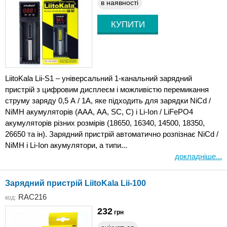
в наявності
LiitoKala Lii-S1 – універсальний 1-канальний зарядний
пристрій з цифровим дисплеєм і можливістю перемикання
струму заряду 0,5 А / 1А, яке підходить для зарядки NiCd /
NiMH акумуляторів (ААА, АА, SC, C) і Li-Ion / LiFePO4
акумуляторів різних розмірів (18650, 16340, 14500, 18350,
26650 та ін). Зарядний пристрій автоматично розпізнає NiCd /
NiMH і Li-Ion акумулятори, а типи...
докладніше...
Зарядний пристрій LiitoKala Lii-100
RAC216
код:
232
грн