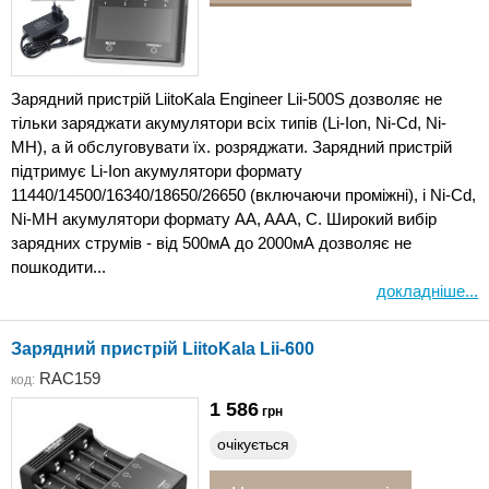
Зарядний пристрій LiitoKala Engineer Lii-500S дозволяє не
тільки заряджати акумулятори всіх типів (Li-Ion, Ni-Cd, Ni-
MH), а й обслуговувати їх. розряджати. Зарядний пристрій
підтримує Li-Ion акумулятори формату
11440/14500/16340/18650/26650 (включаючи проміжні), і Ni-Cd,
Ni-MH акумулятори формату AA, AAA, C. Широкий вибір
зарядних струмів - від 500мА до 2000мА дозволяє не
пошкодити...
докладніше...
Зарядний пристрій LiitoKala Lii-600
RAC159
код:
1 586
грн
очікується