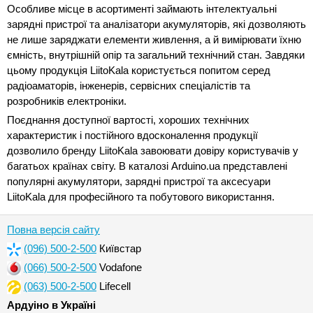
Особливе місце в асортименті займають інтелектуальні
зарядні пристрої та аналізатори акумуляторів, які дозволяють
не лише заряджати елементи живлення, а й вимірювати їхню
ємність, внутрішній опір та загальний технічний стан. Завдяки
цьому продукція LiitoKala користується попитом серед
радіоаматорів, інженерів, сервісних спеціалістів та
розробників електроніки.
Поєднання доступної вартості, хороших технічних
характеристик і постійного вдосконалення продукції
дозволило бренду LiitoKala завоювати довіру користувачів у
багатьох країнах світу. В каталозі Arduino.ua представлені
популярні акумулятори, зарядні пристрої та аксесуари
LiitoKala для професійного та побутового використання.
Повна версія сайту
(096) 500-2-500
Київстар
(066) 500-2-500
Vodafone
(063) 500-2-500
Lifecell
Ардуіно в Україні