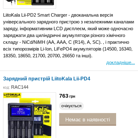
LiitoKala Lii-PD2 Smart Charger - двоканальна версія
універсального зарядного пристрою з незалежними каналами
заряду, інформативним LCD дисплеєм, який може одночасно
заряджати два циліндричні акумулятори різного хімічного
складу - NiCd/NiMH (АА, ААА, С (R14), A, SC). , і практично
всіх типорозмірів Li-Ion, LiFePO4 акумуляторів (14500, 16340,
18350, 18650, 21700, 20700, 26650 та інші).
докладніше...
Зарядний пристрій LiitoKala Lii-PD4
RAC144
код:
763
грн
очікується
Немає в наявності