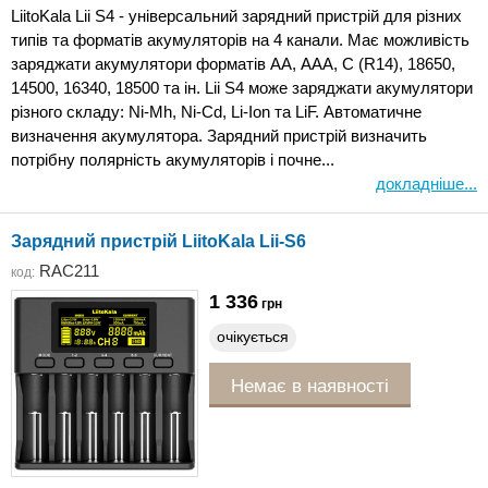
LiitoKala Lii S4 - універсальний зарядний пристрій для різних
типів та форматів акумуляторів на 4 канали. Має можливість
заряджати акумулятори форматів АА, ААА, C (R14), 18650,
14500, 16340, 18500 та ін. Lii S4 може заряджати акумулятори
різного складу: Ni-Mh, Ni-Cd, Li-Ion та LiF. Автоматичне
визначення акумулятора. Зарядний пристрій визначить
потрібну полярність акумуляторів і почне...
докладніше...
Зарядний пристрій LiitoKala Lii-S6
RAC211
код:
1 336
грн
очікується
Немає в наявності