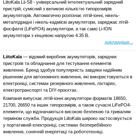
LiitoKala Lii-S8 - універсальний інтелектуальний зарядний
пристрій, сумісний з великою кількістю типорозмірів
акумуляторів. Автоматично розпізнає літій-іонні, нікель-
металгідридні і нікель-кадмієві акумулятори, заряджає літій-
фосфатні (LiFePO4) акумулятори, а так само Li-ION
акумулятори з кінцевою напругою 4.35 В.
докладніше...
LiitoKala
— відомий виробник акумуляторів, зарядних
пристроїв та обладнання для тестування елементів
живлення. Бренд здобув популярність завдяки надійним
рішенням для автономного живлення, які використовуються в
електроніці, системах резервного живлення, ліхтарях,
електротранспорті та DIY-проєктах.
Компанія випускає літій-іонні акумулятори форматів 18650,
21700, 26650 та інших типорозмірів, а також сучасні LiFePO4-
елементи, що відзначаються високою безпекою та тривалим
терміном служби. Продукція LiitoKala широко застосовується
у портативній електроніці, системах безперебійного
живлення, сонячній енергетиці та робототехніці.