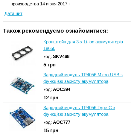
производства 14 июня 2017 г.
Даташит
Також рекомендуємо ознайомитися:
Кронштейн для 3-х Li-ion акумуляторів
18650
код:
SKV468
5
грн
Зарядний модуль TP4056 Micro-USB з
функцією захисту акумулятора
код:
AOC394
12
грн
Зарядний модуль TP4056 Type-C з
функцією захисту акумулятора
код:
AOC777
15
грн