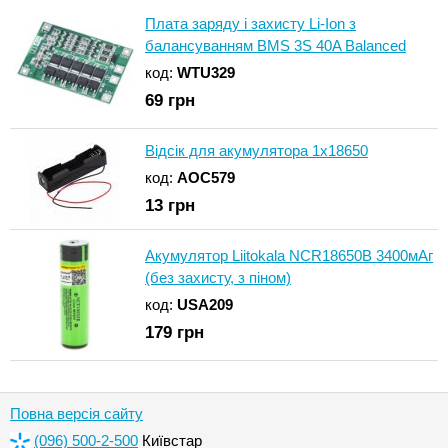
Плата заряду і захисту Li-Ion з
балансуванням BMS 3S 40A Balanced
код:
WTU329
69
грн
Відсік для акумулятора 1x18650
код:
AOC579
13
грн
Акумулятор Liitokala NCR18650B 3400мАг
(без захисту, з піном)
код:
USA209
179
грн
Повна версія сайту
(096) 500-2-500
Київстар