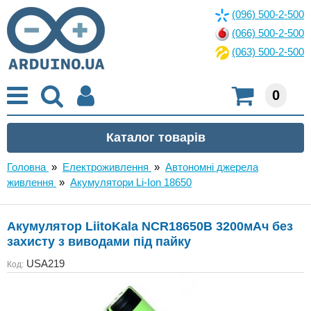
(096) 500-2-500
(066) 500-2-500
(063) 500-2-500
0
Головна
»
Електроживлення
»
Автономні джерела
живлення
»
Акумулятори Li-Ion 18650
Акумулятор LiitoKala NCR18650B 3200мАч без
захисту з виводами під пайку
USA219
Код: