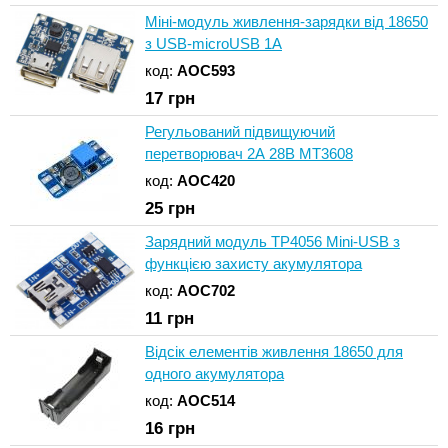
Міні-модуль живлення-зарядки від 18650
з USB-microUSB 1А
код:
AOC593
17
грн
Регульований підвищуючий
перетворювач 2А 28В MT3608
код:
AOC420
25
грн
Зарядний модуль TP4056 Mini-USB з
функцією захисту акумулятора
код:
AOC702
11
грн
Відсік елементів живлення 18650 для
одного акумулятора
код:
AOC514
16
грн