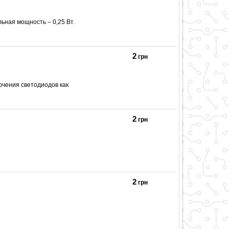
ьная мощность – 0,25 Вт.
2
грн
ючения светодиодов как
2
грн
2
грн