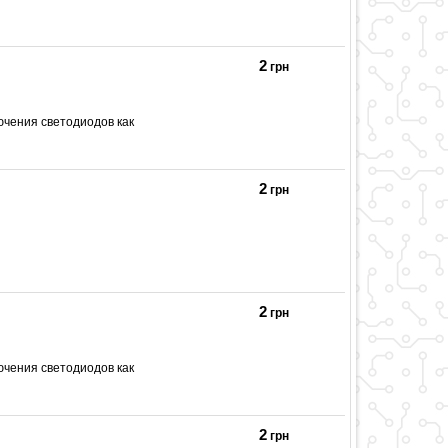
2
грн
ючения светодиодов как
2
грн
2
грн
ючения светодиодов как
2
грн