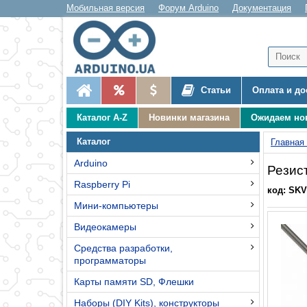
Мобильная версия
Форум Arduino
Документация
Статьи
Оплата и до
Каталог A-Z
Новинки магазина
Ожидаем но
Каталог
Главная
Arduino
Резист
Raspberry Pi
код: SKV
Мини-компьютеры
Видеокамеры
Средства разработки,
программаторы
Карты памяти SD, Флешки
Наборы (DIY Kits), конструкторы