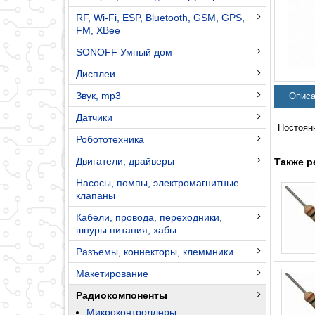
RF, Wi-Fi, ESP, Bluetooth, GSM, GPS,
FM, XBee
SONOFF Умный дом
Дисплеи
Звук, mp3
Описа
Датчики
Постоян
Робототехника
Двигатели, драйверы
Также р
Насосы, помпы, электромагнитные
клапаны
Кабели, провода, переходники,
шнуры питания, хабы
Разъемы, коннекторы, клеммники
Макетирование
Радиокомпоненты
Микроконтроллеры