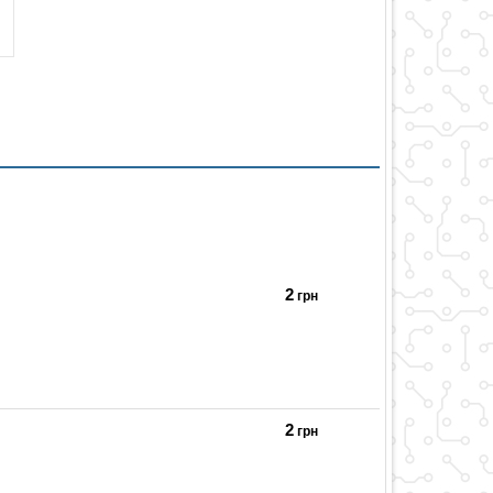
2
грн
2
грн