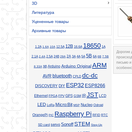
3D
Литература
Уцененные товары
Архивные товары
18650
12В
1.2А
12.5А
16.6А
1А
1.6А
10А
Дорогие 
5В
2А
2.1А
2.5А
24В
3А
4А
5А
6А
2.4А
29А
6В
7.5В
происход
письмо и
ARM
Arduino Original
Arduino
9В
8.33А
особенно
dc-dc
bluetooth
AVR
CPLD
ESP32
ESP8266
DISCOVERY
DIY
JST
Ethernet
GPS
IR
LCD
FPGA
FPV
GSM
LED
Micro:Bit
Nucleo
LoRa
Odroid
MSP
Raspberry Pi
OrangePi
RFID
RTC
PIC
STEM
Sonoff
servo
SD card
Step-Up