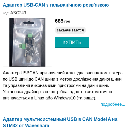
Адаптер USB-CAN з гальванічною розв'язкою
ASC243
код:
685
грн
заканчивается
Адаптер USBCAN призначений для підключення комп'ютера
по USB шині до СAN шини з метою дослідження даної шини
та управління виконавчими пристроями на даній шині.
Установка драйверів не потрібна, адаптер автоматично
визначається в Linux або Windows10 (та вище).
подробнее...
Адаптер мультисистемный USB в CAN Model A на
STM32 от Waveshare