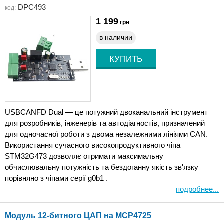
DPC493
код:
1 199
грн
в наличии
USBCANFD Dual — це потужний двоканальний інструмент
для розробників, інженерів та автодіагностів, призначений
для одночасної роботи з двома незалежними лініями CAN.
Використання сучасного високопродуктивного чіпа
STM32G473 дозволяє отримати максимальну
обчислювальну потужність та бездоганну якість зв'язку
порівняно з чіпами серії g0b1 .
подробнее...
Модуль 12-битного ЦАП на MCP4725