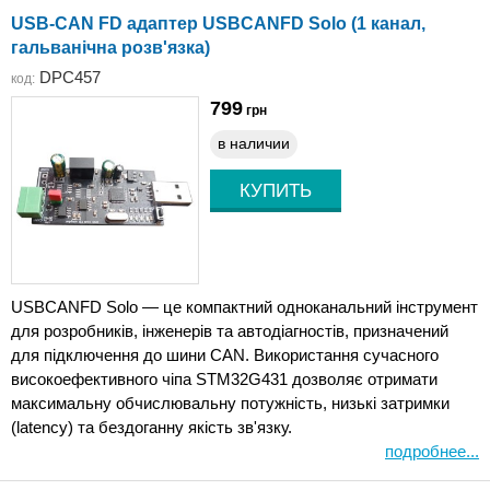
USB-CAN FD адаптер USBCANFD Solo (1 канал,
гальванічна розв'язка)
DPC457
код:
799
грн
в наличии
USBCANFD Solo — це компактний одноканальний інструмент
для розробників, інженерів та автодіагностів, призначений
для підключення до шини CAN. Використання сучасного
високоефективного чіпа STM32G431 дозволяє отримати
максимальну обчислювальну потужність, низькі затримки
(latency) та бездоганну якість зв'язку.
подробнее...