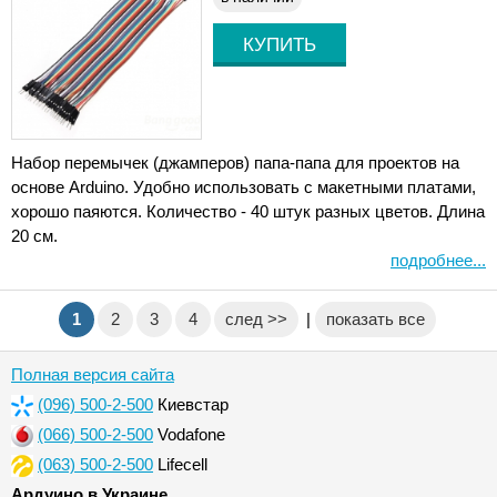
Набор перемычек (джамперов) папа-папа для проектов на
основе Arduino. Удобно использовать с макетными платами,
хорошо паяются. Количество - 40 штук разных цветов. Длина
20 см.
подробнее...
1
2
3
4
след >>
|
показать все
Полная версия сайта
(096) 500-2-500
Киевстар
(066) 500-2-500
Vodafone
(063) 500-2-500
Lifecell
Ардуино в Украине