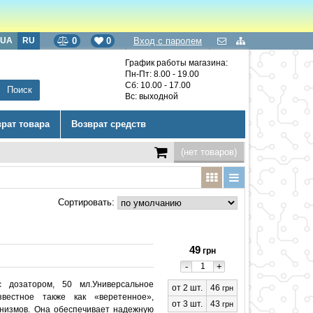
UA
RU
0
0
Вход с паролем
График работы магазина:
Пн-Пт: 8.00 - 19.00
Сб: 10.00 - 17.00
Вс: выходной
врат товара
Возврат средств
(нет товаров)
Сортировать:
49
грн
-
+
 дозатором, 50 мл.Универсальное
от 2 шт.
46
грн
звестное также как «веретенное»,
от 3 шт.
43
грн
низмов. Она обеспечивает надежную