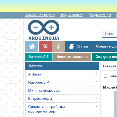
Мобильная версия
Форум Arduino
Документация
Статьи
Оплата и до
Каталог A-Z
Новинки магазина
Ожидаем но
Каталог
Главная
Arduino
показ
Raspberry Pi
Масло 
Мини-компьютеры
Видеокамеры
Средства разработки,
программаторы