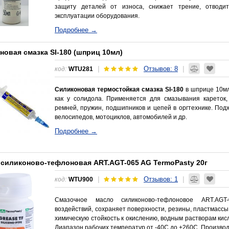
защиту деталей от износа, снижает трение, отводи
эксплуатации оборудования.
Подробнее →
новая смазка SI-180 (шприц 10мл)
Отзывов: 8
|
|
код:
WTU281
Силиконовая термостойкая смазка SI-180
в шприце 10мл
как у солидола. Применяется для смазывания кареток,
ремней, пружин, подшипников и цепей в оргтехнике. Под
велосипедов, мотоциклов, автомобилей и др.
Подробнее →
 силиконово-тефлоновая ART.AGT-065 AG TermoPasty 20г
Отзывов: 1
|
|
код:
WTU900
Смазочное масло силиконово-тефлоновое ART.AG
воздействий, сохраняет поверхности, резины, пластмассы
химическую стойкость к окислению, водным растворам кисл
Диапазон рабочих температур от -40С до +260С. Производит