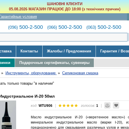
ШАНОВНІ КЛІЄНТИ
05.08.2026 МАГАЗИН ПРАЦЮЄ ДО 18:00 (з технічних причин)
Гарантийные условия
500-2-500
500-2-500
500-2-500
(096)
(066)
(063)
ставка
Контакты
Жалобы / Предложения
Гарантия / Воз
винки
Подарочные сертификаты, сувениры
»
Инструменты, оборудование
»
Силиконовая смазка
ать только товары "в наличии"
Индустриальное И-20 50мл
|
|
код:
WTU906
голосов:
1
Масло индустриальное И-20 («веретенное масло») с
минеральное индустриальное масло (марки I-20), и
предназначено для смазывания различных узлов и меха