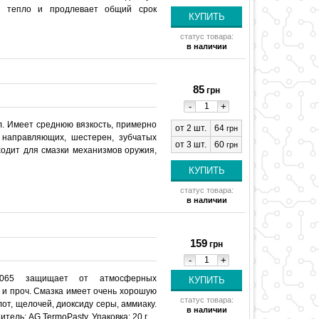
т тепло и продлевает общий срок
статус товара:
в наличии
85
грн
-
+
. Имеет среднюю вязкость, примерно
от 2 шт.
64
грн
 направляющих, шестерен, зубчатых
от 3 шт.
60
грн
ходит для смазки механизмов оружия,
статус товара:
в наличии
159
грн
-
+
T-065 защищает от атмосферных
 и проч. Смазка имеет очень хорошую
статус товара:
от, щелочей, диоксиду серы, аммиаку.
в наличии
ель: AG TermoPasty. Упаковка: 20 г.