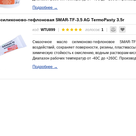
Подробнее →
 силиконово-тефлоновая SMAR-TF-3.5 AG TermoPasty 3.5г
|
|
код:
WTU899
голосов:
1
Смазочное масло силиконово-тефлоновое SMAR-T
воздействий, сохраняет поверхности, резины, пластмассы
химическую стойкость к окислению, водным растворам кисл
Диапазон рабочих температур от -40С до +260С. Производит
Подробнее →