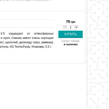
79
грн
-
+
F-3.5 защищает от атмосферных
 и проч. Смазка имеет очень хорошую
статус товара:
от, щелочей, диоксиду серы, аммиаку.
в наличии
ель: AG TermoPasty. Упаковка: 3.5 г.