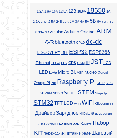
18650
12В
1.2А
12.5А
16.6А
1А
1.6А
10А
5В
2А
2.1А
2.5А
24В
3А
4А
5А
6А
2.4А
29А
6В
7.5В
ARM
Arduino Original
Arduino
9В
8.33А
dc-dc
bluetooth
AVR
CPLD
ESP32
ESP8266
DISCOVERY
DIY
JST
Ethernet
GPS
IR
LCD
FPGA
FPV
GSM
LED
Micro:Bit
Nucleo
LoRa
Odroid
MSP
Raspberry Pi
OrangePi
RFID
RTC
PIC
STEM
Sonoff
servo
SD card
Step-Up
STM32
WiFi
TFT LCD
XBee
Wi-Fi
Zigbee
Драйвер
Зарядное
Игрушка
измерения
Набор
инструмент
коннекторы
Корпус
KIT
Шаговый
реле
переходник
Питание