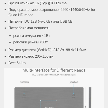
Время отклика: 16 (Typ.)(Tr+Td) ms
Поддерживаемое разрешение: 2560×1440@60Hz for
Quad HD mode
Питание: DC 12В (+/-0.6В) или USB 5В
Потребляемая мощность:
режим ожидания <1Вт
рабочий режим <8Вт
Размер дисплея (WxHxD): 318.3х198.4х11.9мм
Размер экрана: 295х166мм
Вес: 644гр