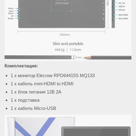
Комплектация:
1 x монитор Elecrow RPD64415S MQ133
1 х кабель mini-HDMI to HDMI
1 х блок питания 12В 2A
1 х подставка
1 х кабель Micro-USB