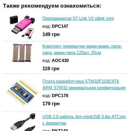
Также рекомендуем ознакомиться:
Программатор ST-Link V2 stlink mini
код:
DPC147
149
грн
Комплект перемычек мама-мама, папа-
папа, мама-папа 120шт. 20см
код:
AOC430
119
грн
Плата разработчика STM32F103C8T6
ARM STM32 минимальная конфигурация
код:
DPC178
179
грн
USB 2.0 кабель Am-miniUSB 0.8м ATCom
с ферритом
код:
RKT143