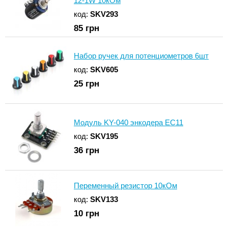
12-1W 10кОм
код:
SKV293
85
грн
Набор ручек для потенциометров 6шт
код:
SKV605
25
грн
Модуль KY-040 энкодера EC11
код:
SKV195
36
грн
Переменный резистор 10кОм
код:
SKV133
10
грн