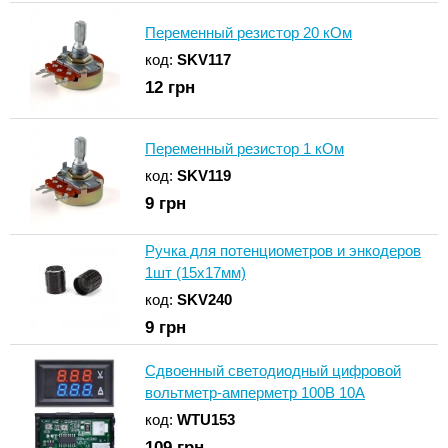
Переменный резистор 20 кОм
код:
SKV117
12
грн
Переменный резистор 1 кОм
код:
SKV119
9
грн
Ручка для потенциометров и энкодеров
1шт (15x17мм)
код:
SKV240
9
грн
Сдвоенный светодиодный цифровой
вольтметр-амперметр 100В 10А
код:
WTU153
109
грн