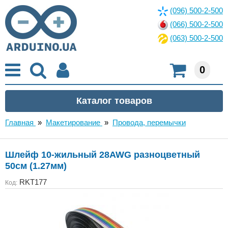
(096) 500-2-500
(066) 500-2-500
(063) 500-2-500
0
Главная
»
Макетирование
»
Провода, перемычки
Шлейф 10-жильный 28AWG разноцветный
50см (1.27мм)
RKT177
Код: