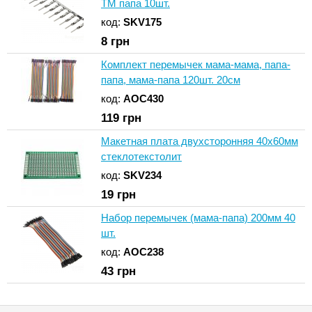
TM папа 10шт.
код:
SKV175
8
грн
Комплект перемычек мама-мама, папа-
папа, мама-папа 120шт. 20см
код:
AOC430
119
грн
Макетная плата двухсторонняя 40х60мм
стеклотекстолит
код:
SKV234
19
грн
Набор перемычек (мама-папа) 200мм 40
шт.
код:
AOC238
43
грн