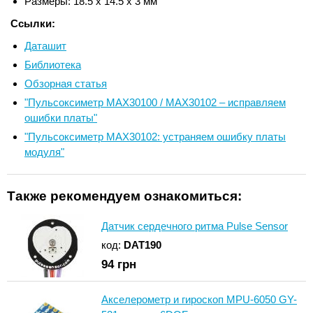
Размеры: 18.5 х 14.5 х 3 мм
Ссылки:
Даташит
Библиотека
Обзорная статья
"Пульсоксиметр MAX30100 / MAX30102 – исправляем
ошибки платы"
"Пульсоксиметр MAX30102: устраняем ошибку платы
модуля"
Также рекомендуем ознакомиться:
Датчик сердечного ритма Pulse Sensor
код:
DAT190
94
грн
Акселерометр и гироскоп MPU-6050 GY-