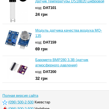
Датчик температуры DS18B20 цифровой
код:
DAT101
24
грн
Модуль датчика качества воздуха MQ-
135
код:
DAT159
69
грн
Барометр BMP280 3.3В (датчик
атмосферного давления)
код:
DAT200
32
грн
Полная версия сайта
(096) 500-2-500
Киевстар
(066) 500-2-500
Vodafone