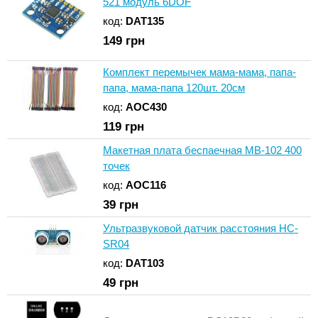
521 модуль 6DOF
код:
DAT135
149
грн
Комплект перемычек мама-мама, папа-
папа, мама-папа 120шт. 20см
код:
AOC430
119
грн
Макетная плата беспаечная MB-102 400
точек
код:
AOC116
39
грн
Ультразвуковой датчик расстояния HC-
SR04
код:
DAT103
49
грн