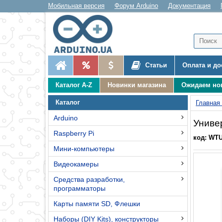
Мобильная версия
Форум Arduino
Документация
Статьи
Оплата и до
Каталог A-Z
Новинки магазина
Ожидаем но
Каталог
Главная
Arduino
Униве
Raspberry Pi
код: WT
Мини-компьютеры
Видеокамеры
Средства разработки,
программаторы
Карты памяти SD, Флешки
Наборы (DIY Kits), конструкторы