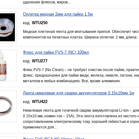
удаления флюсов, жиров...
Оплетка медная 2мм для пайки 1.5м
код:
WTU250
Медная плетеная лента для впитывания припоя. Обеспечит чис
компонентов на печатных платах. Ширина оплетки: 2 мм, длина: 1
Флюс для пайки FVS-7 (NC) 100мл
код:
WTU277
Флюс FVS-7 (No Clean) – не требует очистки после пайки, практ
флюс, предназначен для пайки меди, железа, никеля, латуни, н
металлов в любых комбинациях. Все, кроме алюминия.
Лента никелевая для сварки аккумуляторов 0.15x10мм 1м
код:
WTU422
Никелевая лента для точечной сварки аккумуляторов Li-Ion – дл
0.15x10 мм, номин.ток – 15А). Эта лента изготовлена из чистого
сопротивлением электрическому току, хорошей гибкостью и хоро
применяется для...