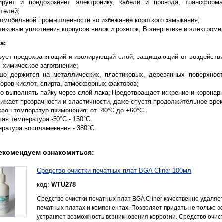
ирует и предохраняет электронику, кабели и провода, трансформа
ателей;
томобильной промышленности во избежание короткого замыкания;
иковые уплотнения корпусов вилок и розеток; В энергетике и электроме
а:
зует предохраняющий и изолирующий слой, защищающий от воздействия
 химическое загрязнение;
шо держится на металлических, пластиковых, деревянных поверхност
воров кислот, спирта, атмосферных факторов;
о выполнять пайку через слой лака; Предотвращает искрение и коронар
нижает прозрачности и эластичности, даже спустя продолжительное вре
зон температур применения: от -40°C до +60°C.
ая температура -50°C - 150°C.
ература воспламенения - 380°C.
екомендуем ознакомиться:
Средство очистки печатных плат BGA Cliner 100мл
код:
WTU278
Средство очистки печатных плат BGA Cliner качественно удаляе
печатных платах и компонентах. Позволяет придать не только эс
устраняет возможность возникновения коррозии. Средство очист