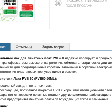
ПРОКОНСУЛЬТИРУЕМ ДО И
ПОСЛЕ ПРОДАЖИ.
ние
Отзывы
Задать вопрос
(5)
альный лак для печатных плат PVB-60
надежно изолирует и предохра
, трансформаторы высокого напряжения, обмотки электрических двигат
енности для предотвращения коротких замыканий в бортовой электрони
плотнения пластиковых корпусов вилок и розеток.
ристики Лака PVB 60 (PVB60-50ML):
ерсальный лак для печатных плат.
росохнущее, прозрачное покрытие PVB с хорошими изоляционными свой
охраняет от коррозии печатные платы и другие элементы, работающие 
ытие предохраняет печатные платы от блуждающих токов и замыкания.
ение: