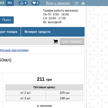
UA
RU
0
0
Вход с паролем
График работы магазина:
Пн-Пт: 8.00 - 19.00
Сб: 10.00 - 17.00
Вс: выходной
врат товара
Возврат средств
(нет товаров)
аяльные расходники
50мл)
211
грн
Оптовые цены:
от 2 шт.
205
грн
от 3 шт.
198
грн
в наличии