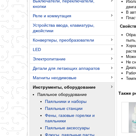
Выключатели, переключатели,
Изол
кнопки
двиг
В ав
Реле и коммутация
Пласт
Устройства ввода, клавиатуры,
Свойств
джойстики
Обра
Конвертеры, преобразователи
пыль,
Хоро
LED
раст
Можн
Электропитание
Не с
Диапа
Детали для летающих аппаратов
Рабоч
Магниты неодимовые
Темп
Инструменты, оборудование
Также р
Паяльное оборудование
Паяльники и наборы
Паяльные станции
Фены, газовые горелки и
паяльники
Паяльные аксессуары
Флюсы, паяльные пасты