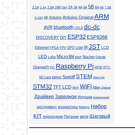
5В
2А
2.1А
2.5А
24В
3А
4А
5А
6А
2.4А
29А
6В
7.5В
ARM
Arduino Original
Arduino
9В
8.33А
dc-dc
bluetooth
AVR
CPLD
ESP32
ESP8266
DISCOVERY
DIY
JST
Ethernet
GPS
IR
LCD
FPGA
FPV
GSM
LED
Micro:Bit
Nucleo
LoRa
Odroid
MSP
Raspberry Pi
OrangePi
RFID
RTC
PIC
STEM
Sonoff
servo
SD card
Step-Up
STM32
WiFi
TFT LCD
XBee
Wi-Fi
Zigbee
Драйвер
Зарядное
Игрушка
измерения
Набор
инструмент
коннекторы
Корпус
KIT
Шаговый
реле
переходник
Питание