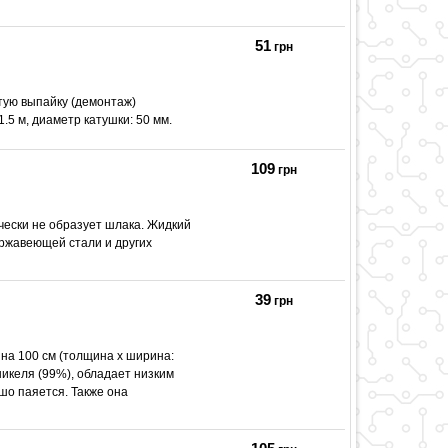
51
грн
тую выпайку (демонтаж)
.5 м, диаметр катушки: 50 мм.
109
грн
ически не образует шлака. Жидкий
ержавеющей стали и других
39
грн
ина 100 см (толщина x ширина:
 никеля (99%), обладает низким
шо паяется. Также она