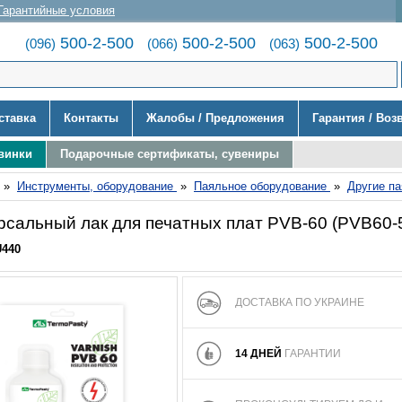
Гарантийные условия
500-2-500
500-2-500
500-2-500
(096)
(066)
(063)
ставка
Контакты
Жалобы / Предложения
Гарантия / Воз
винки
Подарочные сертификаты, сувениры
»
Инструменты, оборудование
»
Паяльное оборудование
»
Другие п
рсальный лак для печатных плат PVB-60 (PVB60-
U440
ДОСТАВКА ПО УКРАИНЕ
14 ДНЕЙ
ГАРАНТИИ