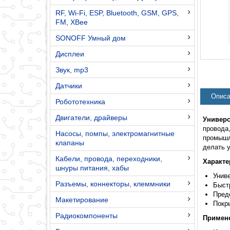
RF, Wi-Fi, ESP, Bluetooth, GSM, GPS,
FM, XBee
SONOFF Умный дом
Дисплеи
Звук, mp3
Датчики
Описа
Робототехника
Двигатели, драйверы
Универс
провода
Насосы, помпы, электромагнитные
промышл
клапаны
делать у
Кабели, провода, переходники,
Характе
шнуры питания, хабы
Унив
Разъемы, коннекторы, клеммники
Быст
Пред
Макетирование
Покр
Радиокомпоненты
Примен