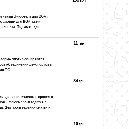
105
грн
активный флюс-гель для BGA и
Незаменим для BGA пайки,
аяльника. Подходит для
11
грн
которые плотно собираются
ров объединении двух портов в
или ПС.
84
грн
для удаления излишков припоя и
поя и флюса производится с
а. Для произведения смазки и
10
грн