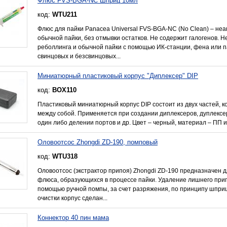
Флюс FVS-BGA-NC Шприц 10мл
код:
WTU211
Флюс для пайки Panacea Universal FVS-BGA-NC (No Clean) – не
обычной пайки, без отмывки остатков. Не содержит галогенов. 
реболлинга и обычной пайки с помощью ИК-станции, фена или п
свинцовых и безсвинцовых...
Миниатюрный пластиковый корпус "Диплексер" DIP
код:
BOX110
Пластиковый миниатюрный корпус DIP состоит из двух частей, 
между собой. Применяется при создании диплексеров, дуплексе
один либо делении портов и др. Цвет – черный, материал – ПП 
Оловоотсос Zhongdi ZD-190, помповый
код:
WTU318
Оловоотсос (экстрактор припоя) Zhongdi ZD-190 предназначен 
флюса, образующихся в процессе пайки. Удаление лишнего при
помощью ручной помпы, за счет разряжения, по принципу шприц
очистки корпус сделан...
Коннектор 40 пин мама