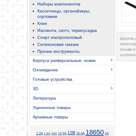
Наборы компонентов
Кассетницы, органайзеры,
сортовики
Клея
Изолента, скотч, термоусадка
Спирт изопропиловый
Дорогие 
Силиконовая смазка
происход
письмо и
Прочие инструменты
особенно
Корпуса универсальные, ножки
Охлаждение
Готовые устройства
3D
Литература
Уцененные товары
Архивные товары
18650
12В
1.2А
12.5А
16.6А
1А
1.6А
10А