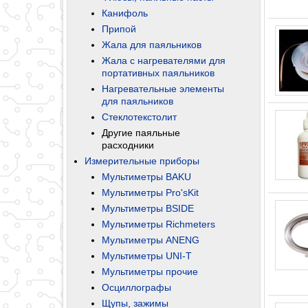
Канифоль
Припой
Жала для паяльников
Жала с нагревателями для
портативных паяльников
Нагревательные элементы
для паяльников
Стеклотекстолит
Другие паяльные
расходники
Измерительные приборы
Мультиметры BAKU
Мультиметры Pro'sKit
Мультиметры BSIDE
Мультиметры Richmeters
Мультиметры ANENG
Мультиметры UNI-T
Мультиметры прочие
Осциллографы
Щупы, зажимы