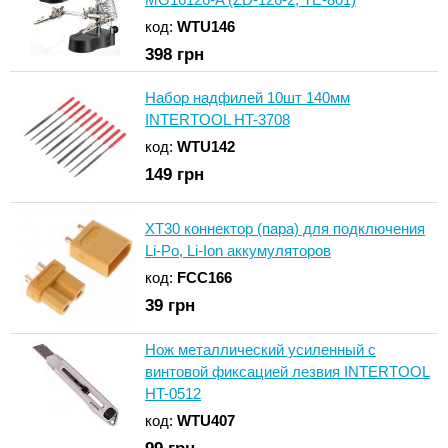
код:
WTU146
398
грн
Набор надфилей 10шт 140мм
INTERTOOL HT-3708
код:
WTU142
149
грн
XT30 коннектор (пара) для подключения
Li-Po, Li-Ion аккумуляторов
код:
FCC166
39
грн
Нож металлический усиленный с
винтовой фиксацией лезвия INTERTOOL
HT-0512
код:
WTU407