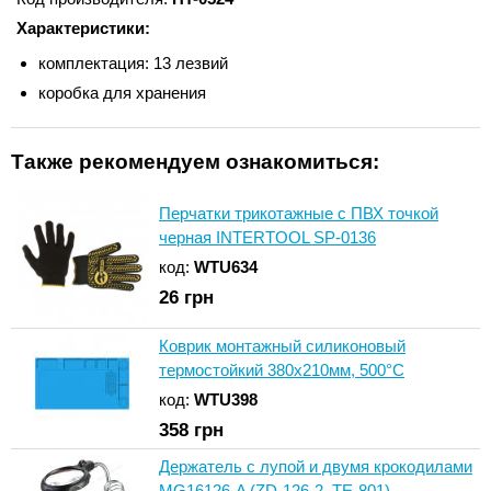
Характеристики:
комплектация: 13 лезвий
коробка для хранения
Также рекомендуем ознакомиться:
Перчатки трикотажные с ПВХ точкой
черная INTERTOOL SP-0136
код:
WTU634
26
грн
Коврик монтажный силиконовый
термостойкий 380х210мм, 500°C
код:
WTU398
358
грн
Держатель с лупой и двумя крокодилами
MG16126-A (ZD-126-2, TE-801)