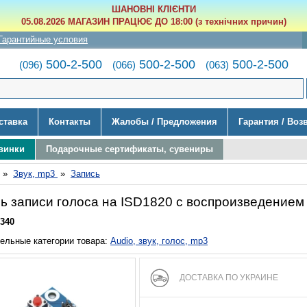
ШАНОВНІ КЛІЄНТИ
05.08.2026 МАГАЗИН ПРАЦЮЄ ДО 18:00 (з технічних причин)
Гарантийные условия
500-2-500
500-2-500
500-2-500
(096)
(066)
(063)
ставка
Контакты
Жалобы / Предложения
Гарантия / Воз
винки
Подарочные сертификаты, сувениры
»
Звук, mp3
»
Запись
ь записи голоса на ISD1820 с воспроизведением
340
ельные категории товара:
Audio, звук, голос, mp3
ДОСТАВКА ПО УКРАИНЕ