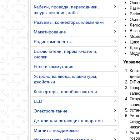
Осно
Кабели, провода, переходники,
Разме
шнуры питания, хабы
Рабоч
Осно
Разъемы, коннекторы, клеммники
Легко
Высо
Макетирование
Може
Радиокомпоненты
Цикл
Дост
Выключатели, переключатели,
Моду
кнопки
Управле
Реле и коммутация
Конт
Устройства ввода, клавиатуры,
дина
джойстики
DIP-
Гово
Конвертеры, преобразователи
запис
Отпу
LED
запис
Уста
Электропитание
Уста
Детали для летающих аппаратов
след
нажа
Магниты неодимовые
Уста
гово
Инструменты, оборудование