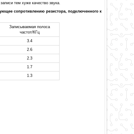
записи тем хуже качество звука.
вующее сопротивлению резистора, подключенного к
Записываемая полоса
частот/КГц
3.4
2.6
2.3
1.7
1.3