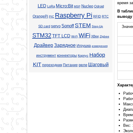
время за
LED
Micro:Bit
Nucleo
LoRa
Odroid
MSP
В табли
Raspberry Pi
OrangePi
выводу
RFID
RTC
PIC
STEM
Sonoff
servo
SD card
Значе
Step-Up
STM32
WiFi
TFT LCD
XBee
Wi-Fi
Zigbee
Драйвер
Зарядное
Игрушка
измерения
Набор
инструмент
коннекторы
Корпус
KIT
Шаговый
реле
переходник
Питание
Характе
Рабоч
Рабо
Макс
Диапа
Врем
Разме
Вес: 
Экол