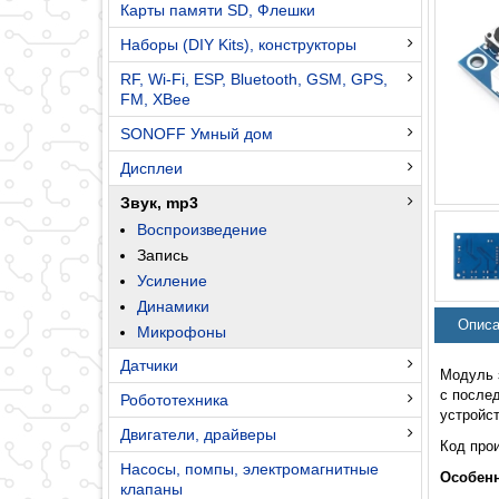
Карты памяти SD, Флешки
Наборы (DIY Kits), конструкторы
RF, Wi-Fi, ESP, Bluetooth, GSM, GPS,
FM, XBee
SONOFF Умный дом
Дисплеи
Звук, mp3
Воспроизведение
Запись
Усиление
Динамики
Описа
Микрофоны
Датчики
Модуль 
с после
Робототехника
устройс
Двигатели, драйверы
Код про
Насосы, помпы, электромагнитные
Особенн
клапаны