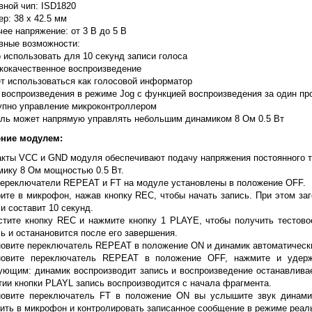
вной чип: ISD1820
р: 38 х 42.5 мм
ее напряжение: от 3 В до 5 В
вные возможности:
 использовать для 10 секунд записи голоса
кокачественное воспроизведение
т использоваться как голосовой информатор
 воспроизведения в режиме Jog с функцией воспроизведения за один пр
упно управление микроконтроллером
ль может напрямую управлять небольшим динамиком 8 Ом 0.5 Вт
ние модулем:
акты VCC и GND модуля обеспечивают подачу напряжения постоянного то
мику 8 Ом мощностью 0.5 Вт.
переключатели REPEAT и FT на модуле установлены в положение OFF.
рите в микрофон, нажав кнопку REC, чтобы начать запись. При этом за
и составит 10 секунд.
стите кнопку REC и нажмите кнопку 1 PLAYE, чтобы получить тестово
ь и останановится после его завершения.
новите переключатель REPEAT в положение ON и динамик автоматически
новите переключатель REPEAT в положение OFF, нажмите и удерж
ующим: динамик воспроизводит запись и воспроизведение останавливае
тии кнопки PLAYL запись воспроизводится с начала фрагмента.
новите переключатель FT в положение ON вы услышите звук динамик
рить в микрофон и контролировать записанное сообщение в режиме реал