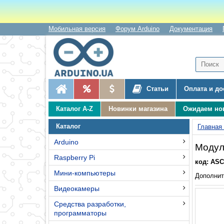
Мобильная версия
Форум Arduino
Документация
Статьи
Оплата и до
Каталог A-Z
Новинки магазина
Ожидаем но
Каталог
Главная
Arduino
Модул
Raspberry Pi
код: ASC
Мини-компьютеры
Дополнит
Видеокамеры
Средства разработки,
программаторы