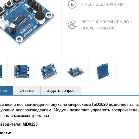
6 МЕСЯЦЕВ ГАРАНТИИ
ПРОКОНСУЛЬТИРУЕМ ДО И
ПОСЛЕ ПРОДАЖИ.
ние
Отзывы
Задать вопрос
записи и воспроизведения звука на микросхеме
ISD1820
позволяет запи
дующим воспроизведением. Модуль позволяет управлять воспроизведени
тва или микроконтроллера.
изводителя:
MD0123
ости: