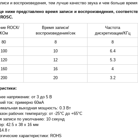
писи и воспроизведения, тем лучше качество звука и чем больше время 
це ниже представлено время записи и воспроизведения, соответст
 ROSC.
ние RОСК/
Время записи/
Частота
КОм
воспроизведения/сек
дискретизации/КГц
80
8
8
100
10
6.4
120
12
5.3
160
16
4
200
20
3.2
ристики:
ее напряжение: от 3 до 5 В
чий ток: примерно 60мА
имальная выходная мощность: 0.3 Вт
зон рабочих температур: от -25°C до +65°C
я записи по умолчанию: 10 секунд
р: 42.5 х 38 х 16 мм
14.8 г
огические характеристики: ROHS