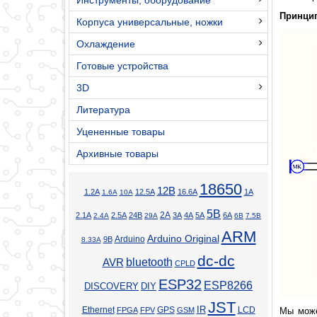
Принцип
Корпуса универсальные, ножки
Охлаждение
Готовые устройства
3D
Литература
Уцененные товары
Архивные товары
18650
12В
1.2А
12.5А
16.6А
1А
1.6А
10А
5В
2А
2.1А
2.5А
24В
3А
4А
5А
6А
2.4А
29А
6В
7.5В
ARM
Arduino Original
Arduino
9В
8.33А
dc-dc
bluetooth
AVR
CPLD
ESP32
ESP8266
DISCOVERY
DIY
JST
Ethernet
GPS
IR
LCD
FPGA
FPV
GSM
Мы може