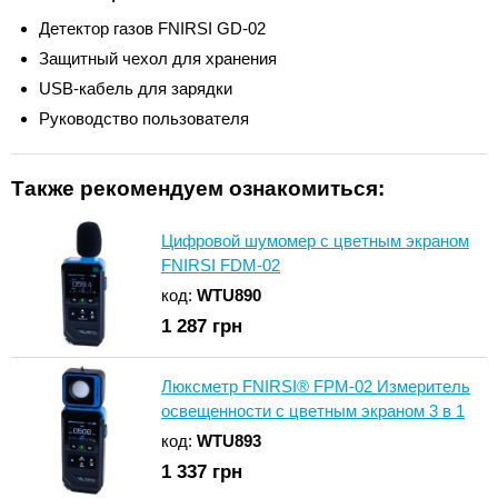
Детектор газов FNIRSI GD-02
Защитный чехол для хранения
USB-кабель для зарядки
Руководство пользователя
Также рекомендуем ознакомиться:
Цифровой шумомер с цветным экраном
FNIRSI FDM-02
код:
WTU890
1 287
грн
Люксметр FNIRSI® FPM-02 Измеритель
освещенности с цветным экраном 3 в 1
код:
WTU893
1 337
грн