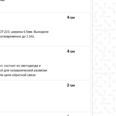
4
грн
OT-223, ширина 6.5мм. Выходное
атковременно до 1.5А),
4
грн
, состоит из светодиода и
ся для гальванической развязки
ли цепи обратной связи.
2
грн