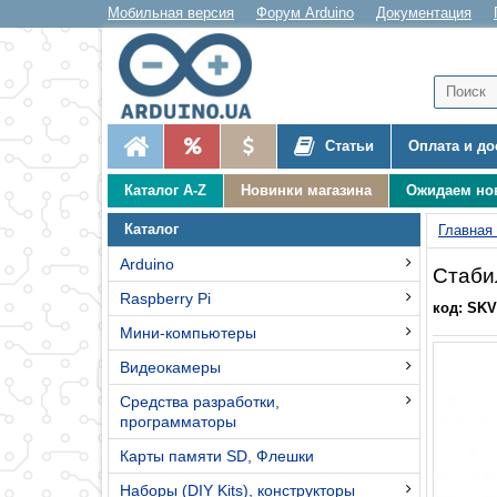
Мобильная версия
Форум Arduino
Документация
Статьи
Оплата и до
Каталог A-Z
Новинки магазина
Ожидаем но
Каталог
Главная
Arduino
Стаби
Raspberry Pi
код: SKV
Мини-компьютеры
Видеокамеры
Средства разработки,
программаторы
Карты памяти SD, Флешки
Наборы (DIY Kits), конструкторы