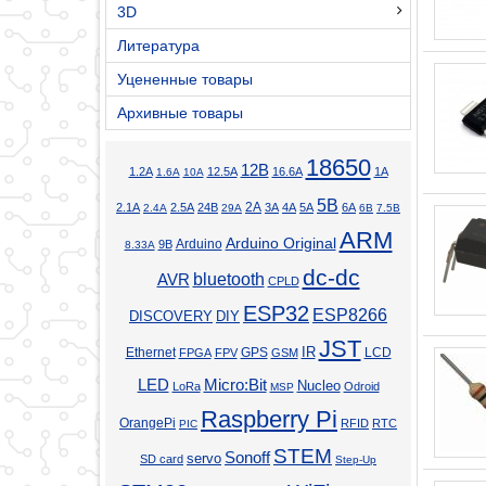
3D
Литература
Уцененные товары
Архивные товары
18650
12В
1.2А
12.5А
16.6А
1А
1.6А
10А
5В
2А
2.1А
2.5А
24В
3А
4А
5А
6А
2.4А
29А
6В
7.5В
ARM
Arduino Original
Arduino
9В
8.33А
dc-dc
bluetooth
AVR
CPLD
ESP32
ESP8266
DISCOVERY
DIY
JST
Ethernet
GPS
IR
LCD
FPGA
FPV
GSM
LED
Micro:Bit
Nucleo
LoRa
Odroid
MSP
Raspberry Pi
OrangePi
RFID
RTC
PIC
STEM
Sonoff
servo
SD card
Step-Up