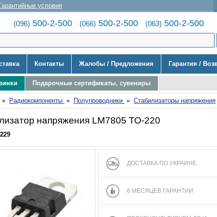
Гарантийные условия
500-2-500
500-2-500
500-2-500
(096)
(066)
(063)
ставка
Контакты
Жалобы / Предложения
Гарантия / Воз
винки
Подарочные сертификаты, сувениры
»
Радиокомпоненты
»
Полупроводники
»
Стабилизаторы напряжения
лизатор напряжения LM7805 ТО-220
229
ДОСТАВКА ПО УКРАИНЕ
6 МЕСЯЦЕВ ГАРАНТИИ