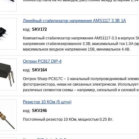
Линейный стабилизатор напряжения AMS1117 3.3В 1А
код:
SKV172
Компактный стабилизатор напряжения AMS1117-3.3 в корпусе S
напряжение стабилизированное 3.3В, максимальный ток 1.0А (кр
максимальное входное напряжение 15В, минимальное 4.4В.
Оптрон PC817 DIP-4
код:
SKV164
Оптрон Sharp PC817C – 1-канальный полупроводниковый элемент
фототранзистора, никак не связанных электрически. Использует
различных сегментов схемы – например, сигнальной и силовой и
Резистор 10 КОм (5 штук)
код:
SKV246
Постоянный резистор 10 КОм, мощностью 0,25 Вт.