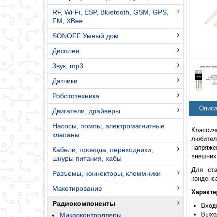
RF, Wi-Fi, ESP, Bluetooth, GSM, GPS,
FM, XBee
SONOFF Умный дом
Дисплеи
Звук, mp3
Датчики
Робототехника
Описа
Двигатели, драйверы
Насосы, помпы, электромагнитные
Классич
клапаны
любител
напряже
Кабели, провода, переходники,
внешних
шнуры питания, хабы
Для ста
Разъемы, коннекторы, клеммники
конденс
Макетирование
Характе
Радиокомпоненты
Входн
Выхо
Микроконтроллеры