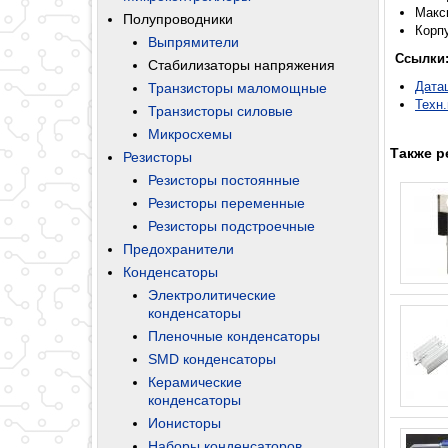
Макс
Полупроводники
Корп
Выпрямители
Ссылки
Стабилизаторы напряжения
Дата
Транзисторы маломощные
Техн
Транзисторы силовые
Микросхемы
Также р
Резисторы
Резисторы постоянные
Резисторы переменные
Резисторы подстроечные
Предохранители
Конденсаторы
Электролитические
конденсаторы
Пленочные конденсаторы
SMD конденсаторы
Керамические
конденсаторы
Ионисторы
Наборы конденсаторов