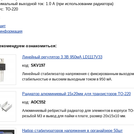
имальный выходной ток: 1.0 А (при использовании радиатора)
ус: ТО-220
:
шит
.информация
екомендуем ознакомиться:
Линейный регулятор 3.3В 950мА LD1117V33
код:
SKV197
Линейный стабилизатор напряжения с фиксированным выходом 
стабильностью и высоким выходным током в 950 мА.
Радиатор алюминиевый 15x20мм для транзисторов TO-220
код:
AOC552
Алюминиевый ребристый радиатор для элементов в корпусе TO-
резьбой M3 и вывод для пайки к плате, размер 20x15x10 мм.
Набор стабилизаторов напряжения в органайзере 50шт