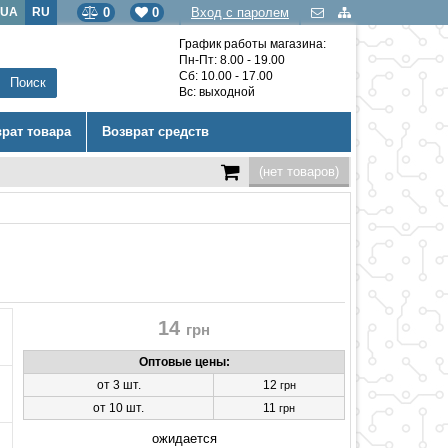
UA
RU
0
0
Вход с паролем
График работы магазина:
Пн-Пт: 8.00 - 19.00
Сб: 10.00 - 17.00
Вс: выходной
врат товара
Возврат средств
(нет товаров)
14
грн
Оптовые цены:
от 3 шт.
12
грн
от 10 шт.
11
грн
ожидается