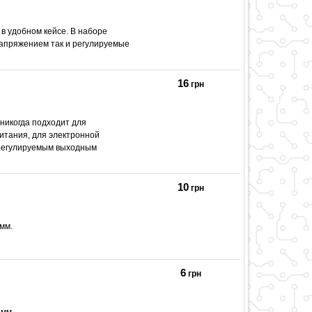
 удобном кейсе. В наборе
апряжением так и регулируемые
16
грн
никогда подходит для
итания, для электронной
 регулируемым выходным
10
грн
мм.
6
грн
 мм.