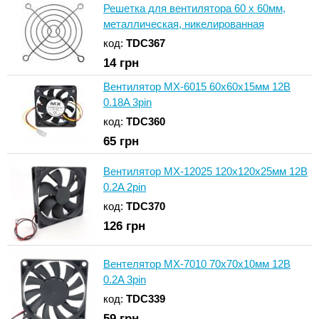
Решетка для вентилятора 60 x 60мм,
металлическая, никелированная
код:
TDC367
14
грн
Вентилятор MX-6015 60x60x15мм 12В
0.18A 3pin
код:
TDC360
65
грн
Вентилятор MX-12025 120x120x25мм 12В
0.2A 2pin
код:
TDC370
126
грн
Вентелятор MX-7010 70x70x10мм 12В
0.2A 3pin
код:
TDC339
59
грн