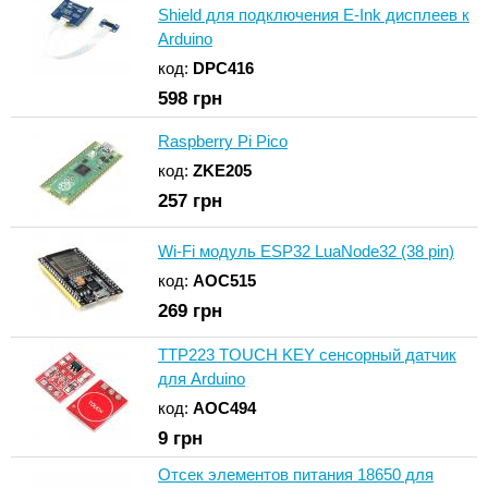
Shield для подключения E-Ink дисплеев к
Arduino
код:
DPC416
598
грн
Raspberry Pi Pico
код:
ZKE205
257
грн
Wi-Fi модуль ESP32 LuaNode32 (38 pin)
код:
AOC515
269
грн
TTP223 TOUCH KEY сенсорный датчик
для Arduino
код:
AOC494
9
грн
Отсек элементов питания 18650 для