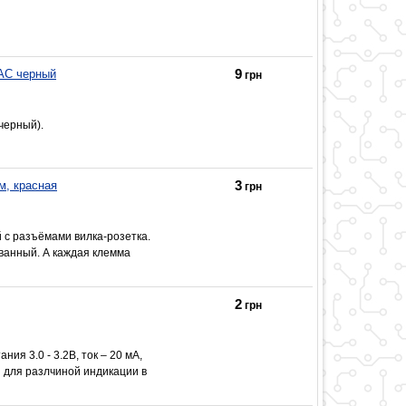
9
AC черный
грн
черный).
3
м, красная
грн
 с разъёмами вилка-розетка.
ванный. А каждая клемма
2
грн
ия 3.0 - 3.2В, ток – 20 мА,
 для разлчиной индикации в