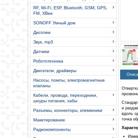
RF, Wi-Fi, ESP, Bluetooth, GSM, GPS,
FM, XBee
SONOFF Умный дом
Дисплеи
Звук, mp3
Датчики
Робототехника
Двигатели, драйверы
Описа
Насосы, помпы, электромагнитные
клапаны
Отвертк
прозвони
Кабели, провода, переходники,
шнуры питания, хабы
Стандарт
и разда
Разъемы, коннекторы, клеммники
вдоль од
точка об
Макетирование
Характе
Радиокомпоненты
Изме