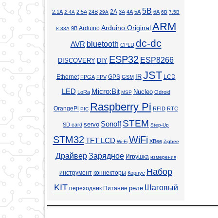
5В
2А
2.1А
2.5А
24В
3А
4А
5А
6А
2.4А
29А
6В
7.5В
ARM
Arduino Original
Arduino
9В
8.33А
dc-dc
bluetooth
AVR
CPLD
ESP32
ESP8266
DISCOVERY
DIY
JST
Ethernet
GPS
IR
LCD
FPGA
FPV
GSM
LED
Micro:Bit
Nucleo
LoRa
Odroid
MSP
Raspberry Pi
OrangePi
RFID
RTC
PIC
STEM
Sonoff
servo
SD card
Step-Up
STM32
WiFi
TFT LCD
XBee
Wi-Fi
Zigbee
Драйвер
Зарядное
Игрушка
измерения
Набор
инструмент
коннекторы
Корпус
KIT
Шаговый
реле
переходник
Питание