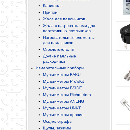
Канифоль
Припой
Жала для паяльников
Жала с нагревателями для
портативных паяльников
Нагревательные элементы
для паяльников
Стеклотекстолит
Другие паяльные
расходники
Измерительные приборы
Мультиметры BAKU
Мультиметры Pro'sKit
Мультиметры BSIDE
Мультиметры Richmeters
Мультиметры ANENG
Мультиметры UNI-T
Мультиметры прочие
Осциллографы
Щупы, зажимы