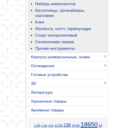
Наборы компонентов
Кассетницы, органайзеры,
сортовики
Клея
Изолента, скотч, термоусадка
Спирт изопропиловый
Силиконовая смазка
Прочие инструменты
Корпуса универсальные, ножки
Охлаждение
Готовые устройства
3D
Литература
Уцененные товары
Архивные товары
18650
12В
1.2А
12.5А
16.6А
1А
1.6А
10А