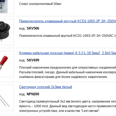
Спирт изопропиловый 50мл.
Переключатель клавишный круглый KCD1-106S-2P 3A~250V
код:
SKV506
Переключатель клавишный круглый KCD1-106S-2P, 3A~250VAC (
Клемма кабельная плоская (мама) А:3.2-L:18.5мм2, 2.8х0.5м
код:
SKV699
Плоский наконечник предназначен для оперативных соединений
Разъём плоский, гнездо. Данный кабельный наконечник изолиро
снабжена фиксаторами для более надёжного закрепления.
Светодиод плоский 2x3мм белый
код:
NPN200
Светодиод прямоугольный 3x2 мм белого цвета, напряжение питан
яркость – 1000 mcd. Данный вид светодиодов часто применяется
электронных устройствах, или в качестве "Led-свечки".