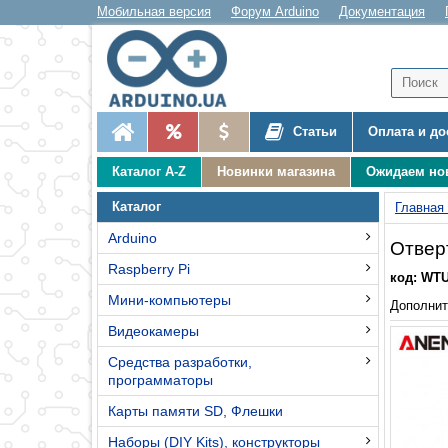
Мобильная версия
Форум Arduino
Документация
Статьи
Оплата и до
Каталог A-Z
Новинки магазина
Ожидаем но
Каталог
Главная
Arduino
Отвер
Raspberry Pi
код: WT
Мини-компьютеры
Дополнит
Видеокамеры
Средства разработки,
программаторы
Карты памяти SD, Флешки
Наборы (DIY Kits), конструкторы