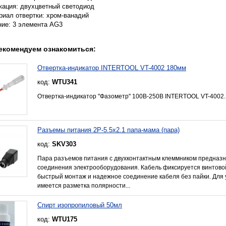
кация: двухцветный светодиод
риал отвертки: хром-ванадий
ние: 3 элемента AG3
екомендуем ознакомиться:
Отвертка-индикатор INTERTOOL VT-4002 180мм
код:
WTU341
Отвертка-индикатор "Фазометр" 100В-250В INTERTOOL VT-4002.
Разъемы питания 2P-5.5x2.1 папа-мама (пара)
код:
SKV303
Пара разъемов питания с двухконтактным клеммником предназн
соединения электрооборудования. Кабель фиксируется винтово
быстрый монтаж и надежное соединение кабеля без пайки. Для
имеется разметка полярности...
Спирт изопропиловый 50мл
код:
WTU175