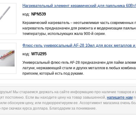
Нагревательный элемент керамический для паяльника 60Вт
код:
NPN539
Керамический нагреватель – неотьемлимая часть современных 
нагреватель предназначен для ремонта и модернизации паяльн
температуры, использующих жала 900-й серии.
Флюс-гель универсальный AF-28 10мл для всех металлов и
код:
WTU295
Универсальный флюс-гель AF-28 предназначен для пайки алюмин
латуни, нержавеющей стали и других металлов в любых комбина
припоем, который есть под руками.
друзья! Мы стараемся держать на сайте информацию про наличие товаров и
напишите нам
ят постоянно. Если вы находите цену на товар завышенной,
п
 или обоснуем цену, или подкорректируем ее. Ассортимент магазина очень б
 при скачках курса доллара. Благодарим за понимание.