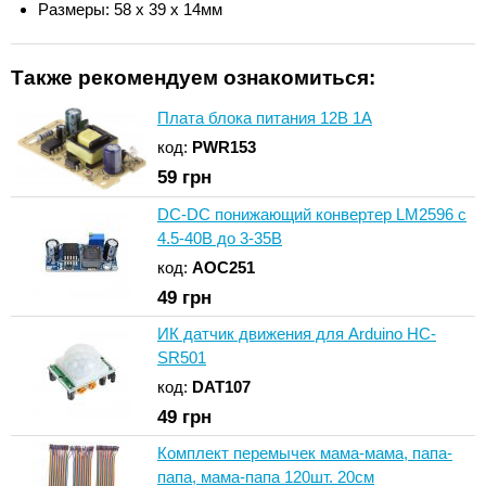
Размеры: 58 x 39 x 14мм
Также рекомендуем ознакомиться:
Плата блока питания 12В 1A
код:
PWR153
59
грн
DC-DC понижающий конвертер LM2596 c
4.5-40В до 3-35В
код:
AOC251
49
грн
ИК датчик движения для Arduino HC-
SR501
код:
DAT107
49
грн
Комплект перемычек мама-мама, папа-
папа, мама-папа 120шт. 20см