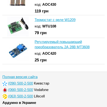
код:
AOC430
119
грн
Термостат с реле W1209
код:
WTU108
79
грн
Регулируемый повышающий
преобразователь 2А 28В MT3608
код:
AOC420
25
грн
Полная версия сайта
(096) 500-2-500
Киевстар
(066) 500-2-500
Vodafone
(063) 500-2-500
Lifecell
Ардуино в Украине