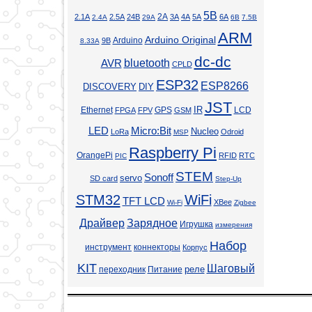
5В
2А
2.1А
2.5А
24В
3А
4А
5А
6А
2.4А
29А
6В
7.5В
ARM
Arduino Original
Arduino
9В
8.33А
dc-dc
bluetooth
AVR
CPLD
ESP32
ESP8266
DISCOVERY
DIY
JST
Ethernet
GPS
IR
LCD
FPGA
FPV
GSM
LED
Micro:Bit
Nucleo
LoRa
Odroid
MSP
Raspberry Pi
OrangePi
RFID
RTC
PIC
STEM
Sonoff
servo
SD card
Step-Up
STM32
WiFi
TFT LCD
XBee
Wi-Fi
Zigbee
Драйвер
Зарядное
Игрушка
измерения
Набор
инструмент
коннекторы
Корпус
KIT
Шаговый
реле
переходник
Питание