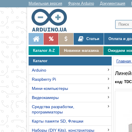
Мобильная версия
Форум Arduino
Документация
Статьи
Оплата и до
Каталог A-Z
Новинки магазина
Ожидаем но
Каталог
Главная
Arduino
Линей
Raspberry Pi
код: TDC
Мини-компьютеры
Видеокамеры
Средства разработки,
программаторы
Карты памяти SD, Флешки
Наборы (DIY Kits), конструкторы