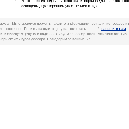
Изготовлен из подшипниковой стали. Корзина для шариков вып
оснащены двухсторонним уплотнением в виде...
друзья! Мы стараемся держать на сайте информацию про наличие товаров и
напишите нам
ят постоянно. Если вы находите цену на товар завышенной,
п
 или обоснуем цену, или подкорректируем ее. Ассортимент магазина очень б
 при скачках курса доллара. Благодарим за понимание.