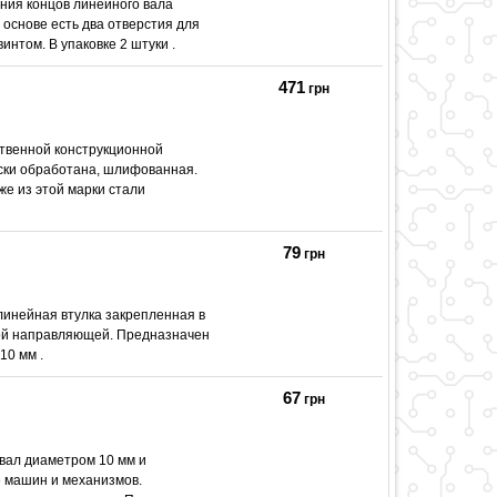
ния концов линейного вала
 основе есть два отверстия для
нтом. В упаковке 2 штуки .
471
грн
твенной конструкционной
ески обработана, шлифованная.
 же из этой марки стали
79
грн
инейная втулка закрепленная в
ной направляющей. Предназначен
10 мм .
67
грн
вал диаметром 10 мм и
е машин и механизмов.