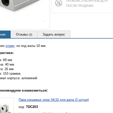
ПРОКОНСУЛЬТИРУЕМ ДО И
ПОСЛЕ ПРОДАЖИ.
ние
Отзывы
Задать вопрос
(2)
чен
этому
, но под валы 10 мм.
ристики:
а: 68 мм
на: 40 мм
та: 26 мм
а: 153 грамма
риал корпуса: алюминий
екомендуем ознакомиться:
Пара концевых опор SK10 для вала (2 штуки)
код:
TDC203