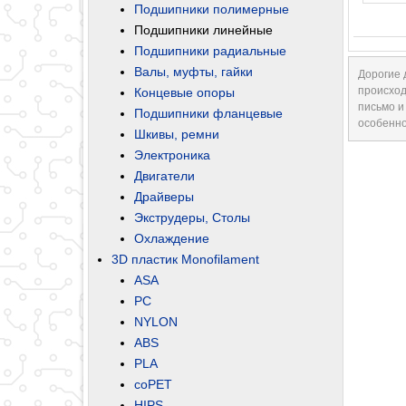
Подшипники полимерные
Подшипники линейные
Подшипники радиальные
Валы, муфты, гайки
Дорогие 
происход
Концевые опоры
письмо и
Подшипники фланцевые
особенно
Шкивы, ремни
Электроника
Двигатели
Драйверы
Экструдеры, Столы
Охлаждение
3D пластик Monofilament
ASA
PC
NYLON
ABS
PLA
coPET
HIPS