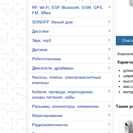
RF, Wi-Fi, ESP, Bluetooth, GSM, GPS,
FM, XBee
SONOFF Умный дом
Дисплеи
Звук, mp3
Описа
Датчики
Аналоги
Робототехника
Характе
Двигатели, драйверы
длин
шири
Насосы, помпы, электромагнитные
высо
клапаны
масс
Кабели, провода, переходники,
мате
шнуры питания, хабы
Разъемы, коннекторы, клеммники
Также р
Макетирование
Радиокомпоненты