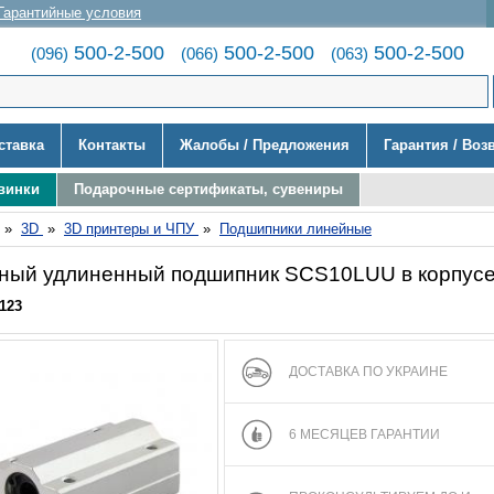
Гарантийные условия
500-2-500
500-2-500
500-2-500
(096)
(066)
(063)
ставка
Контакты
Жалобы / Предложения
Гарантия / Воз
винки
Подарочные сертификаты, сувениры
»
3D
»
3D принтеры и ЧПУ
»
Подшипники линейные
ный удлиненный подшипник SCS10LUU в корпус
123
ДОСТАВКА ПО УКРАИНЕ
6 МЕСЯЦЕВ ГАРАНТИИ