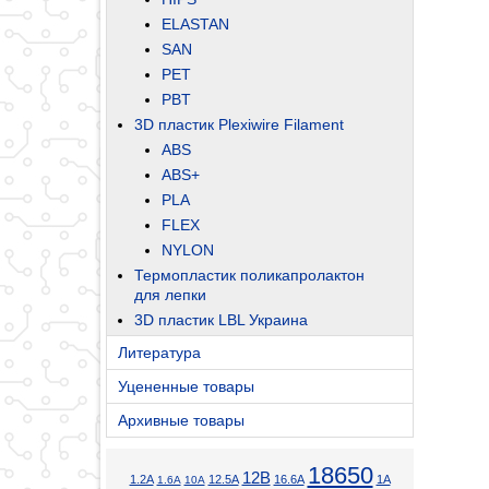
ELASTAN
SAN
PET
PBT
3D пластик Plexiwire Filament
ABS
ABS+
PLA
FLEX
NYLON
Термопластик поликапролактон
для лепки
3D пластик LBL Украина
Литература
Уцененные товары
Архивные товары
18650
12В
1.2А
12.5А
16.6А
1А
1.6А
10А