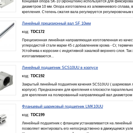
Концевая опора SK-10 (кронштейн) используется для фиксирова
диаметром 10 мм. Опора изготовлена из алюминиевого сплава, в
крепления. Степень сжатия вала регулируется регулировочным ви
Линейный прецизионный вал SF 10мм
код:
TDC172
Прецизионная линейная направляющая изготовленная из качес
углеродистой стали марки 45 с добавлением хрома - Cr, термич
Устойчива к коррозии с индуктивной закалкой верхнего слоя. Так
изготавливаются...
Линейный подшипник SCS10UU в корпусе
код:
TDC192
Закрытый линейный подшипник качения SCS10UU ( шариковая л
корпусе). Предназначен для крепления к плоскости параллель
для крепления на полированный направляющий вал диаметром 
Фланцевый шариковый подшипник LMK10UU
код:
TDC199
Линейный подшипник с фланцем устанавливается на линейный 
позволяет монтировать его непосредственно в движущемся узл