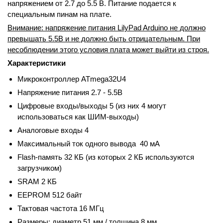
напряжением от 2.7 до 5.5 В
. Питание подается к
специальным пинам на плате.
Внимание: напряжение питания LilyPad Arduino не должно
превышать 5.5В и не должно быть отрицательным. При
несоблюдении этого условия плата может выйти из строя.
Характеристики
Микроконтроллер
ATmega32U4
Напряжение питания
2.7 - 5.5В
Цифровые входы/выходы
5 (из них 4 могут
использоваться как ШИМ-выходы)
Аналоговые входы
4
Максимальный ток одного вывода
40 мА
Flash-память
32 КБ (из которых 2 КБ используются
загрузчиком)
SRAM
2 КБ
EEPROM
512 байт
Тактовая частота
16 МГц
Размеры: диаметр 51 мм / толщина 8 мм