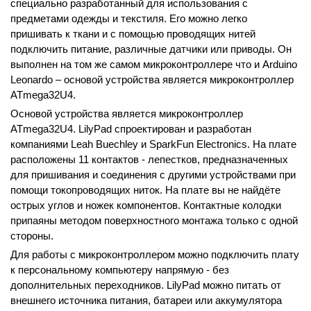
специально разработанный для использования с
предметами одежды и текстиля. Его можно легко
пришивать к ткани и с помощью проводящих нитей
подключить питание, различные датчики или приводы. Он
выполнен на том же самом микроконтроллере что и Arduino
Leonardo – основой устройства является микроконтроллер
ATmega32U4.
Основой устройства является микроконтроллер
ATmega32U4
. LilyPad спроектирован и разработан
компаниями Leah Buechley и SparkFun Electronics. На плате
расположены 11 контактов - лепестков, предназначенных
для пришивания и соединения с другими устройствами при
помощи токопроводящих ниток. На плате вы не найдёте
острых углов и ножек компонентов. Контактные колодки
припаяны методом поверхностного монтажа только с одной
стороны.
Для работы с микроконтроллером можно подключить плату
к персональному компьютеру напрямую - без
дополнительных переходников. LilyPad можно питать от
внешнего источника питания, батареи или аккумулятора