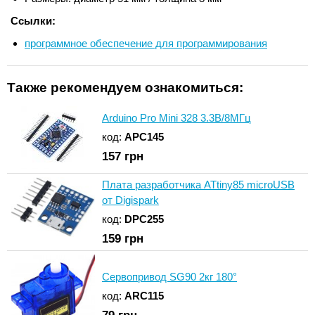
Ссылки:
программное обеспечение для программирования
Также рекомендуем ознакомиться:
Arduino Pro Mini 328 3.3В/8МГц
код:
APC145
157
грн
Плата разработчика ATtiny85 microUSB
от Digispark
код:
DPC255
159
грн
Сервопривод SG90 2кг 180°
код:
ARC115