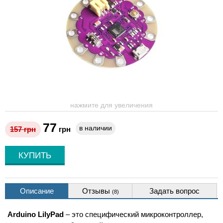
нажмите для увеличения
77
в наличии
157
грн
грн
Описание
Отзывы
Задать вопрос
(8)
Arduino LilyPad
– это специфический микроконтроллер,