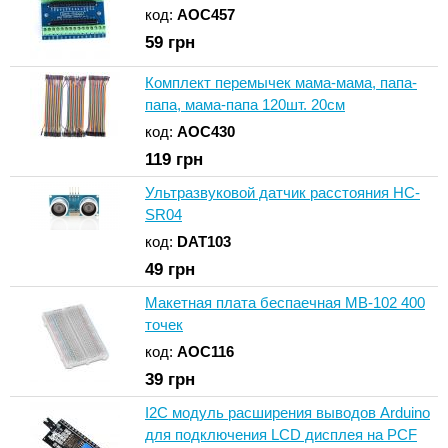
код:
AOC457
59
грн
Комплект перемычек мама-мама, папа-
папа, мама-папа 120шт. 20см
код:
AOC430
119
грн
Ультразвуковой датчик расстояния HC-
SR04
код:
DAT103
49
грн
Макетная плата беспаечная MB-102 400
точек
код:
AOC116
39
грн
I2C модуль расширения выводов Arduino
для подключения LCD дисплея на PCF