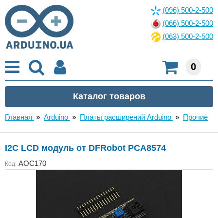
(096) 500-2-500
(066) 500-2-500
(063) 500-2-500
0
Главная
»
Arduino
»
Платы расширений Arduino
»
Прочие
I2C LCD модуль от DFRobot PCA8574
AOC170
Код: