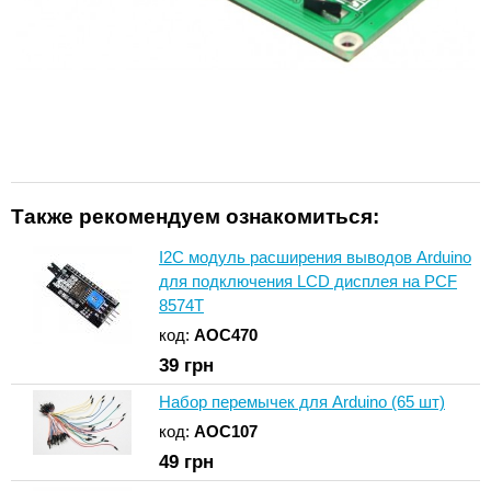
Также рекомендуем ознакомиться:
I2C модуль расширения выводов Arduino
для подключения LCD дисплея на PCF
8574T
код:
AOC470
39
грн
Набор перемычек для Arduino (65 шт)
код:
AOC107
49
грн