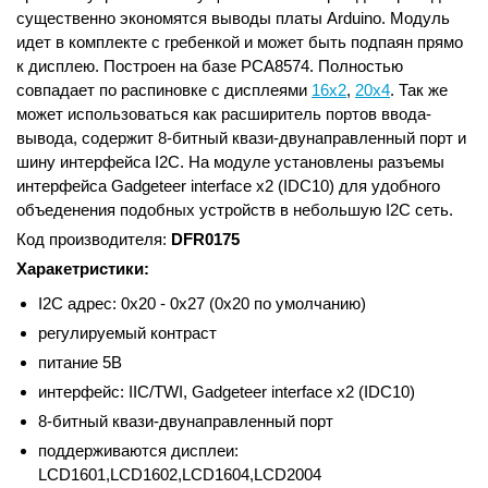
существенно экономятся выводы платы Arduino. Модуль
идет в комплекте с гребенкой и может быть подпаян прямо
к дисплею. Построен на базе PCA8574. Полностью
совпадает по распиновке с дисплеями
16х2
,
20х4
. Так же
может использоваться как расширитель портов ввода-
вывода, содержит 8-битный квази-двунаправленный порт и
шину интерфейса I2C. На модуле установлены разъемы
интерфейса Gadgeteer interface x2 (IDC10) для удобного
объеденения подобных устройств в небольшую I2C сеть.
Код производителя:
DFR0175
Харакетристики:
I2C адрес: 0x20 - 0x27 (0x20 по умолчанию)
регулируемый контраст
питание 5В
интерфейс: IIC/TWI, Gadgeteer interface x2 (IDC10)
8-битный квази-двунаправленный порт
поддерживаются дисплеи:
LCD1601,LCD1602,LCD1604,LCD2004