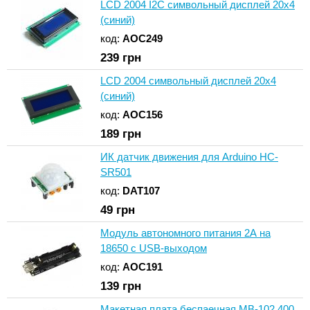
LCD 2004 I2C символьный дисплей 20x4
(синий)
код:
AOC249
239
грн
LCD 2004 символьный дисплей 20x4
(синий)
код:
AOC156
189
грн
ИК датчик движения для Arduino HC-
SR501
код:
DAT107
49
грн
Модуль автономного питания 2А на
18650 с USB-выходом
код:
AOC191
139
грн
Макетная плата беспаечная MB-102 400