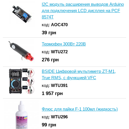
I2C модуль расширения выводов Arduino
для подключения LCD дисплея на PCF
8574T
код:
AOC470
39
грн
Термофен 300Вт 220В
код:
WTU272
276
грн
BSIDE Цифровой мультиметр ZT-M1,
True RMS, c функцией VFC
код:
WTU391
1 957
грн
Флюс для пайки F-1 100мл (жидкость)
код:
WTU296
99
грн