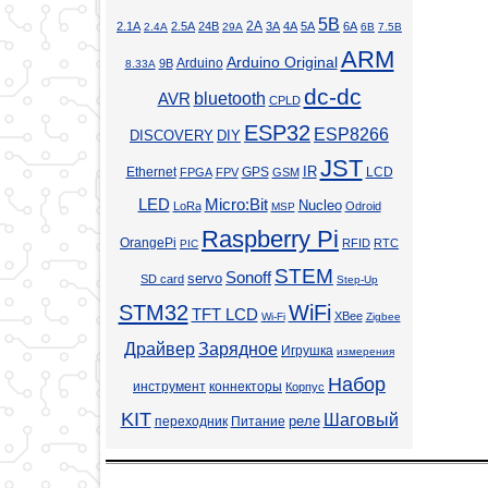
5В
2А
2.1А
2.5А
24В
3А
4А
5А
6А
2.4А
29А
6В
7.5В
ARM
Arduino Original
Arduino
9В
8.33А
dc-dc
bluetooth
AVR
CPLD
ESP32
ESP8266
DISCOVERY
DIY
JST
Ethernet
GPS
IR
LCD
FPGA
FPV
GSM
LED
Micro:Bit
Nucleo
LoRa
Odroid
MSP
Raspberry Pi
OrangePi
RFID
RTC
PIC
STEM
Sonoff
servo
SD card
Step-Up
STM32
WiFi
TFT LCD
XBee
Wi-Fi
Zigbee
Драйвер
Зарядное
Игрушка
измерения
Набор
инструмент
коннекторы
Корпус
KIT
Шаговый
реле
переходник
Питание