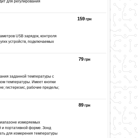
одит для регулирования
159
грн
аметров USB зарядок, контроля
угих устройств, подключаемых
79
грн
жания заданной температуры с
ком температуры. Имеет кнопки
ие; гистерезис, рабочие пределы;
89
грн
диапазоне измеряемых
ой и портативной форме. Зонд
ать для измерения температуры