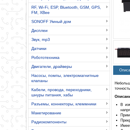
RF, Wi-Fi, ESP, Bluetooth, GSM, GPS,
FM, XBee
SONOFF Умный дом
Дисплеи
Звук, mp3
Датчики
Робототехника
Двигатели, драйверы
Описа
Насосы, помпы, электромагнитные
клапаны
Небольш
точност
Кабели, провода, переходники,
шнуры питания, хабы
Описани
Разъемы, коннекторы, клеммники
В из
напр
Макетирование
Прим
Прек
Радиокомпоненты
Имее