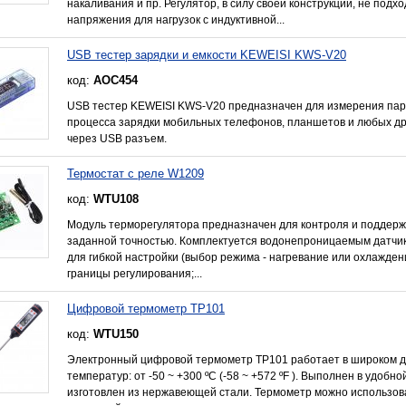
накаливания и пр. Регулятор, в силу своей конструкции, не подх
напряжения для нагрузок с индуктивной...
USB тестер зарядки и емкости KEWEISI KWS-V20
код:
AOC454
USB тестер KEWEISI KWS-V20 предназначен для измерения пар
процесса зарядки мобильных телефонов, планшетов и любых др
через USB разъем.
Термостат с реле W1209
код:
WTU108
Модуль терморегулятора предназначен для контроля и поддер
заданной точностью. Комплектуется водонепроницаемым датчи
для гибкой настройки (выбор режима - нагревание или охлажден
границы регулирования;...
Цифровой термометр TP101
код:
WTU150
Электронный цифровой термометр TP101 работает в широком 
температур: от -50 ~ +300 ºС (-58 ~ +572 ºF ). Выполнен в удобн
изготовлен из нержавеющей стали. Термометр можно использов