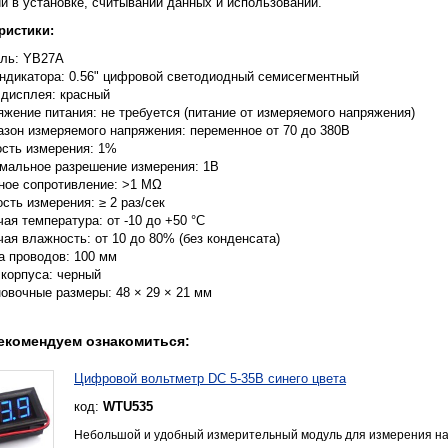
й в установке, считывании данных и использовании.
ристики:
ль: YB27A
индикатора: 0.56" цифровой светодиодный семисегментный
 дисплея: красный
жение питания: не требуется (питание от измеряемого напряжения)
азон измеряемого напряжения: переменное от 70 до 380В
ость измерения: 1%
мальное разрешение измерения: 1В
ное сопротивление: >1 MΩ
сть измерения: ≥ 2 раз/сек
ая температура: от -10 до +50 °С
ая влажность: от 10 до 80% (без конденсата)
а проводов: 100 мм
 корпуса: черный
новочные размеры: 48 × 29 × 21 мм
екомендуем ознакомиться:
Цифровой вольтметр DC 5-35В синего цвета
код:
WTU535
Небольшой и удобный измерительный модуль для измерения нап