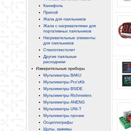
Канифоль
Припой
Жала для паяльников
Жала с нагревателями для
портативных паяльников
Нагревательные элементы
для паяльников
Стеклотекстолит
Другие паяльные
расходники
Измерительные приборы
Мультиметры BAKU
Мультиметры Pro'sKit
Мультиметры BSIDE
Мультиметры Richmeters
Мультиметры ANENG
Мультиметры UNI-T
Мультиметры прочие
Осциллографы
Щупы, зажимы