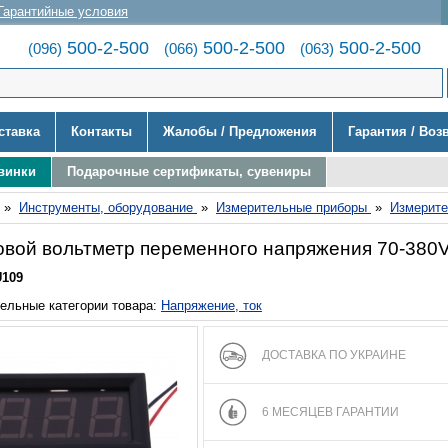
Гарантийные условия
500-2-500
500-2-500
500-2-500
(096)
(066)
(063)
ставка
Контакты
Жалобы / Предложения
Гарантия / Воз
винки
Подарочные сертификаты, сувениры
»
Инструменты, оборудование
»
Измерительные приборы
»
Измерит
вой вольтметр переменного напряжения 70-380
U109
ельные категории товара:
Напряжение, ток
ДОСТАВКА ПО УКРАИНЕ
6 МЕСЯЦЕВ ГАРАНТИИ