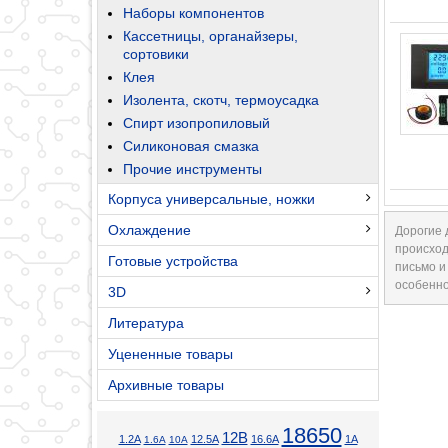
Наборы компонентов
Кассетницы, органайзеры,
сортовики
Клея
Изолента, скотч, термоусадка
Спирт изопропиловый
Силиконовая смазка
Прочие инструменты
Корпуса универсальные, ножки
Охлаждение
Дорогие 
происход
Готовые устройства
письмо и
особенно
3D
Литература
Уцененные товары
Архивные товары
18650
12В
1.2А
12.5А
16.6А
1А
1.6А
10А