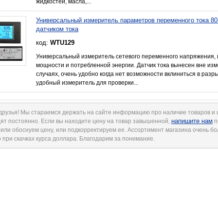
жидкостей, масла,...
Универсальный измеритель параметров переменного тока 80
датчиком тока
код:
WTU129
Универсальный измеритель сетевого переменного напряжения, 
мощности и потребленной энергии. Датчик тока вынесен вне изм
случаях, очень удобно когда нет возможности вклиниться в раз
удобный измеритель для проверки...
друзья! Мы стараемся держать на сайте информацию про наличие товаров и
напишите нам
ят постоянно. Если вы находите цену на товар завышенной,
п
 или обоснуем цену, или подкорректируем ее. Ассортимент магазина очень б
 при скачках курса доллара. Благодарим за понимание.