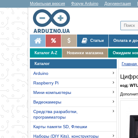
Мобильная версия
Форум Arduino
Документация
Статьи
Оплата и до
Каталог A-Z
Новинки магазина
Ожидаем но
Каталог
Главная
Arduino
Цифро
Raspberry Pi
код: WT
Мини-компьютеры
Дополнит
Видеокамеры
Средства разработки,
программаторы
Карты памяти SD, Флешки
Наборы (DIY Kits), конструкторы