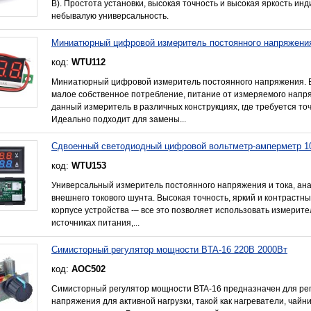
В). Простота установки, высокая точность и высокая яркость и
небывалую универсальность.
Миниатюрный цифровой измеритель постоянного напряжения 
код:
WTU112
Миниатюрный цифровой измеритель постоянного напряжения. В
малое собственное потребление, питание от измеряемого напр
данный измеритель в различных конструкциях, где требуется т
Идеально подходит для замены...
Сдвоенный светодиодный цифровой вольтметр-амперметр 1
код:
WTU153
Универсальный измеритель постоянного напряжения и тока, анал
внешнего токового шунта. Высокая точность, яркий и контрастны
корпусе устройства -– все это позволяет использовать измерит
источниках питания,...
Симисторный регулятор мощности BTA-16 220В 2000Вт
код:
AOC502
Симисторный регулятор мощности BTA-16 предназначен для ре
напряжения для активной нагрузки, такой как нагреватели, чайн