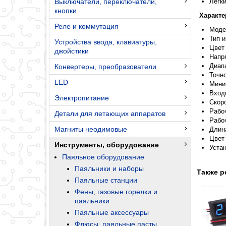
Выключатели, переключатели,
Легки
кнопки
Характе
Реле и коммутация
Моде
Тип 
Устройства ввода, клавиатуры,
Цвет
джойстики
Напря
Диап
Конвертеры, преобразователи
Точн
LED
Мини
Вход
Электропитание
Скоро
Рабоч
Детали для летающих аппаратов
Рабоч
Магниты неодимовые
Длин
Цвет
Инструменты, оборудование
Уста
Паяльное оборудование
Паяльники и наборы
Также р
Паяльные станции
Фены, газовые горелки и
паяльники
Паяльные аксессуары
Флюсы, паяльные пасты