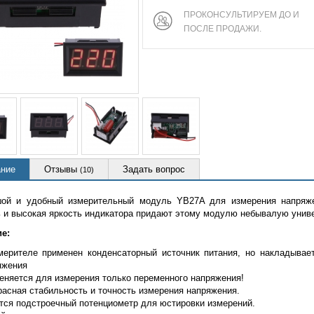
ПРОКОНСУЛЬТИРУЕМ ДО И
ПОСЛЕ ПРОДАЖИ.
ние
Отзывы
Задать вопрос
(10)
ой и удобный измерительный модуль YB27A для измерения напряжен
ь и высокая яркость индикатора придают этому модулю небывалую унив
е:
мерителе применен конденсаторный источник питания, но накладывае
яжения
еняется для измерения только переменного напряжения!
расная стабильность и точность измерения напряжения.
тся подстроечный потенциометр для юстировки измерений.