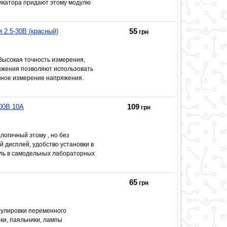
ндикатора придают этому модулю
55
2.5-30В (красный)
грн
ысокая точность измерения,
яжения позволяют использовать
очное измерение напряжения.
109
00В 10А
грн
огичный этому , но без
й дисплей, удобство установки в
ель в самодельных лабораторных
65
грн
гулировки переменного
ики, паяльники, лампы