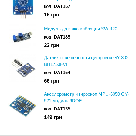
код:
DAT157
16
грн
Модуль датчика вибрации SW-420
код:
DAT185
23
грн
Датчик освещенности цифровой GY-302
BH1750FVI
код:
DAT154
66
грн
Акселерометр и гироскоп MPU-6050 GY-
521 модуль 6DOF
код:
DAT135
149
грн