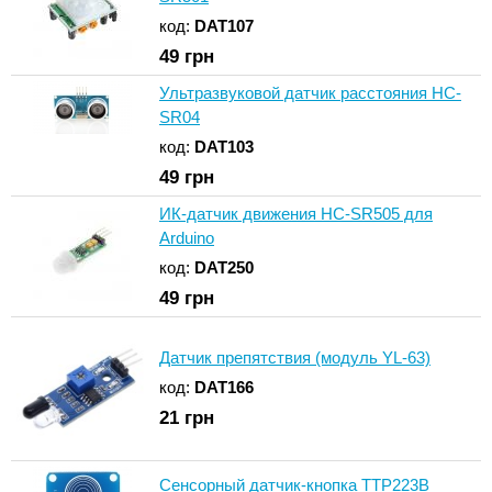
код:
DAT107
49
грн
Ультразвуковой датчик расстояния HC-
SR04
код:
DAT103
49
грн
ИК-датчик движения HC-SR505 для
Arduino
код:
DAT250
49
грн
Датчик препятствия (модуль YL-63)
код:
DAT166
21
грн
Сенсорный датчик-кнопка TTP223B