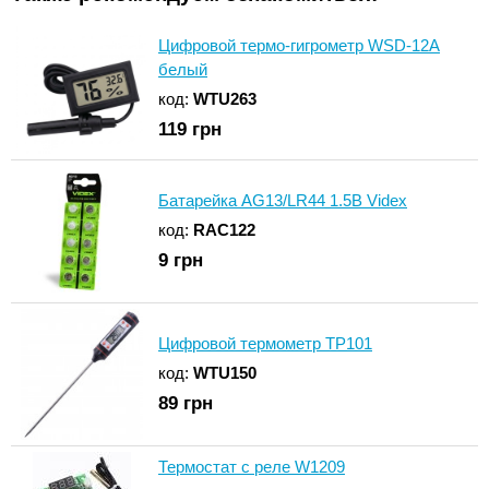
Цифровой термо-гигрометр WSD-12A
белый
код:
WTU263
119
грн
Батарейка AG13/LR44 1.5В Videx
код:
RAC122
9
грн
Цифровой термометр TP101
код:
WTU150
89
грн
Термостат с реле W1209