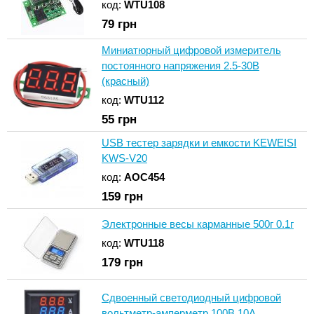
код:
WTU108
79
грн
Миниатюрный цифровой измеритель
постоянного напряжения 2.5-30В
(красный)
код:
WTU112
55
грн
USB тестер зарядки и емкости KEWEISI
KWS-V20
код:
AOC454
159
грн
Электронные весы карманные 500г 0.1г
код:
WTU118
179
грн
Сдвоенный светодиодный цифровой
вольтметр-амперметр 100В 10А