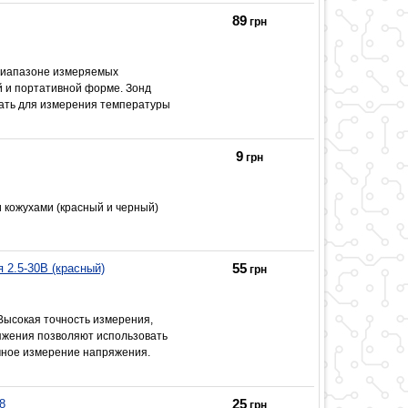
89
грн
диапазоне измеряемых
ой и портативной форме. Зонд
ать для измерения температуры
9
грн
кожухами (красный и черный)
55
2.5-30В (красный)
грн
ысокая точность измерения,
яжения позволяют использовать
очное измерение напряжения.
25
8
грн