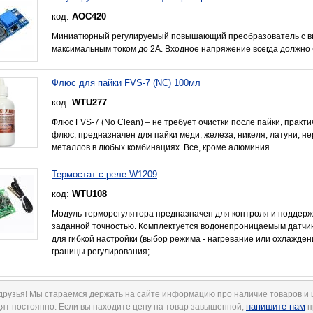
код:
AOC420
Миниатюрный регулируемый повышающий преобразователь с в
максимальным током до 2А. Входное напряжение всегда должно 
Флюс для пайки FVS-7 (NC) 100мл
код:
WTU277
Флюс FVS-7 (No Clean) – не требует очистки после пайки, практ
флюс, предназначен для пайки меди, железа, никеля, латуни, н
металлов в любых комбинациях. Все, кроме алюминия.
Термостат с реле W1209
код:
WTU108
Модуль терморегулятора предназначен для контроля и поддер
заданной точностью. Комплектуется водонепроницаемым датчи
для гибкой настройки (выбор режима - нагревание или охлажден
границы регулирования;...
друзья! Мы стараемся держать на сайте информацию про наличие товаров и
напишите нам
ят постоянно. Если вы находите цену на товар завышенной,
п