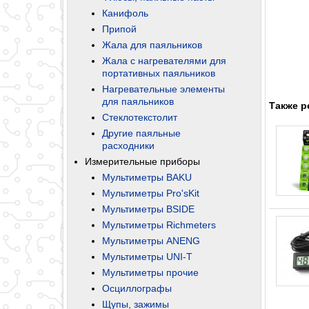
Канифоль
Припой
Жала для паяльников
Жала с нагревателями для
портативных паяльников
Нагревательные элементы
для паяльников
Также р
Стеклотекстолит
Другие паяльные
расходники
Измерительные приборы
Мультиметры BAKU
Мультиметры Pro'sKit
Мультиметры BSIDE
Мультиметры Richmeters
Мультиметры ANENG
Мультиметры UNI-T
Мультиметры прочие
Осциллографы
Щупы, зажимы