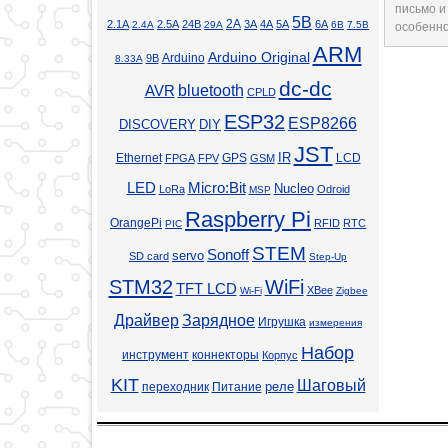
письмо и
5В
2А
2.1А
2.5А
24В
3А
4А
5А
6А
2.4А
29А
6В
7.5В
особенно
ARM
Arduino Original
Arduino
9В
8.33А
dc-dc
bluetooth
AVR
CPLD
ESP32
ESP8266
DISCOVERY
DIY
JST
Ethernet
GPS
IR
LCD
FPGA
FPV
GSM
LED
Micro:Bit
Nucleo
LoRa
Odroid
MSP
Raspberry Pi
OrangePi
RFID
RTC
PIC
STEM
Sonoff
servo
SD card
Step-Up
STM32
WiFi
TFT LCD
XBee
Wi-Fi
Zigbee
Драйвер
Зарядное
Игрушка
измерения
Набор
инструмент
коннекторы
Корпус
KIT
Шаговый
реле
переходник
Питание