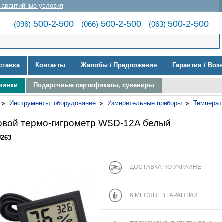
Гарантийные условия
500-2-500
500-2-500
500-2-500
(096)
(066)
(063)
ставка
Контакты
Жалобы / Предложения
Гарантия / Воз
винки
Подарочные сертификаты, сувениры
»
Инструменты, оборудование
»
Измерительные приборы
»
Температ
вой термо-гигрометр WSD-12A белый
U263
ДОСТАВКА ПО УКРАИНЕ
6 МЕСЯЦЕВ ГАРАНТИИ