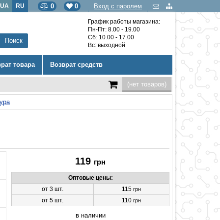
UA
RU
0
0
Вход с паролем
График работы магазина:
Пн-Пт: 8.00 - 19.00
Сб: 10.00 - 17.00
Вс: выходной
врат товара
Возврат средств
(нет товаров)
ура
119
грн
Оптовые цены:
от 3 шт.
115
грн
от 5 шт.
110
грн
в наличии