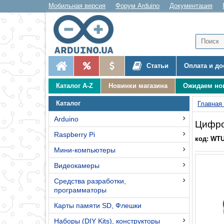
Мобильная версия
Форум Arduino
Документация
Статьи
Оплата и до
Каталог A-Z
Новинки магазина
Ожидаем но
Каталог
Главная
Arduino
Цифро
Raspberry Pi
код: WT
Мини-компьютеры
Видеокамеры
Средства разработки,
программаторы
Карты памяти SD, Флешки
Наборы (DIY Kits), конструкторы