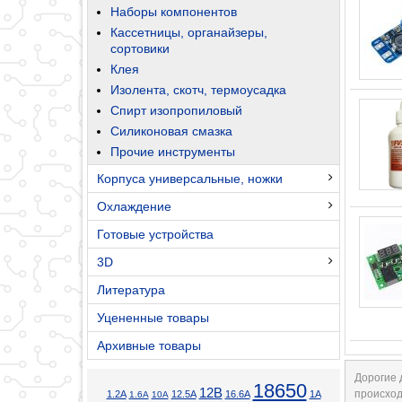
Наборы компонентов
Кассетницы, органайзеры,
сортовики
Клея
Изолента, скотч, термоусадка
Спирт изопропиловый
Силиконовая смазка
Прочие инструменты
Корпуса универсальные, ножки
Охлаждение
Готовые устройства
3D
Литература
Уцененные товары
Архивные товары
Дорогие 
18650
12В
происход
1.2А
12.5А
16.6А
1А
1.6А
10А