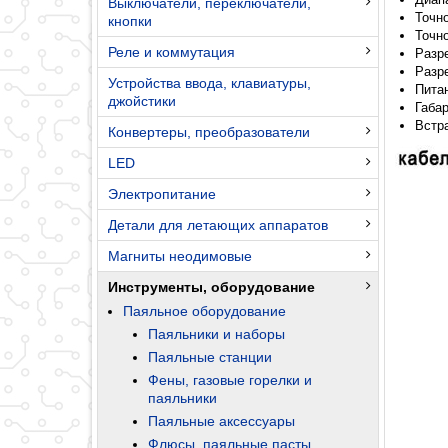
Выключатели, переключатели,
Точн
кнопки
Точн
Реле и коммутация
Разр
Разр
Устройства ввода, клавиатуры,
Питан
джойстики
Габар
Встра
Конвертеры, преобразователи
LED
Электропитание
Детали для летающих аппаратов
Магниты неодимовые
Инструменты, оборудование
Паяльное оборудование
Паяльники и наборы
Паяльные станции
Фены, газовые горелки и
паяльники
Паяльные аксессуары
Флюсы, паяльные пасты