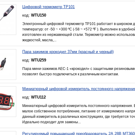
Цифровой термометр TP101
код:
WTU150
Электронный цифровой термометр TP101 работает в широком 
температур: от -50 ~ +300 ºС (-58 ~ +572 ºF ). Выполнен в удобн
изготовлен из нержавеющей стали. Термометр можно использов
жидкостей, масла,...
Пара зажимов крокодил 37мм (красный и черный)
код:
WTU259
Пара мини-зажимов AEC-1 «крокодил» с защитными резиновыми 
позволят быстро подключиться к различным контактам.
Миниатюрный цифровой измеритель постоянного напряжения 
код:
WTU112
Миниатюрный цифровой измеритель постоянного напряжения. В
малое собственное потребление, питание от измеряемого напр
данный измеритель в различных конструкциях, где требуется т
Идеально подходит для замены...
Регулируемый повышающий преобразователь 2А 28В MT360