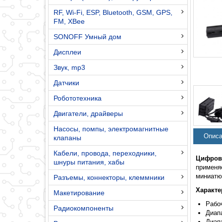
RF, Wi-Fi, ESP, Bluetooth, GSM, GPS,
FM, XBee
SONOFF Умный дом
Дисплеи
Звук, mp3
Датчики
Робототехника
Двигатели, драйверы
Насосы, помпы, электромагнитные
Описа
клапаны
Кабели, провода, переходники,
Цифров
шнуры питания, хабы
применя
миниатю
Разъемы, коннекторы, клеммники
Характе
Макетирование
Рабоч
Радиокомпоненты
Диапа
Диап