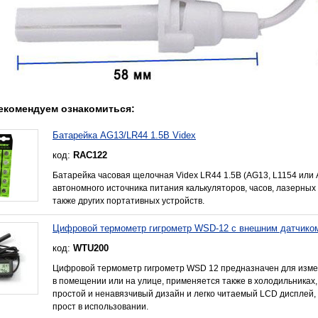
екомендуем ознакомиться:
Батарейка AG13/LR44 1.5В Videx
код:
RAC122
Батарейка часовая щелочная Videx LR44 1.5В (AG13, L1154 или 
автономного источника питания калькуляторов, часов, лазерных у
также других портативных устройств.
Цифровой термометр гигрометр WSD-12 с внешним датчико
код:
WTU200
Цифровой термометр гигрометр WSD 12 предназначен для изме
в помещении или на улице, применяется также в холодильниках,
простой и ненавязчивый дизайн и легко читаемый LCD дисплей
прост в использовании.