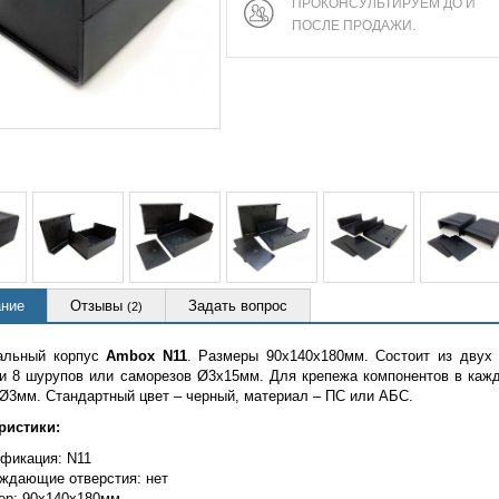
ПРОКОНСУЛЬТИРУЕМ ДО И
ПОСЛЕ ПРОДАЖИ.
ние
Отзывы
Задать вопрос
(2)
альный корпус
Ambox N11
. Размеры 90x140x180мм. Состоит из двух
 и 8 шурупов или саморезов Ø3х15мм. Для крепежа компонентов в кажд
Ø3мм. Стандартный цвет – черный, материал – ПС или АБС.
ристики:
фикация: N11
ждающие отверстия: нет
ер: 90x140x180мм