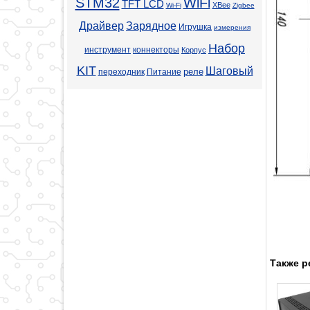
STM32
WiFi
TFT LCD
XBee
Wi-Fi
Zigbee
Драйвер
Зарядное
Игрушка
измерения
Набор
инструмент
коннекторы
Корпус
KIT
Шаговый
реле
переходник
Питание
Также р