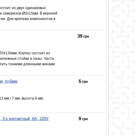
стоит из двух одинаковых
ли саморезов Ø3х15мм. В верхней
ия. Для крепежа компонентов в
39
грн
70x134мм. Корпус состоит из
репежные стойки и пазы. Части
рутить тонкими длинными винами
5
мм, h=6мм
грн
 мм / 7 мм, высота 6 мм.
9
3-х контактный, 6A, 220V,
грн