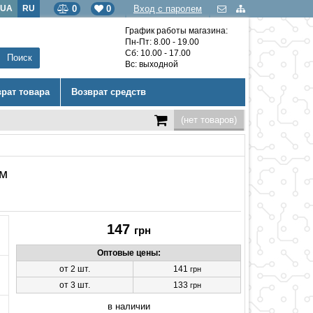
UA
RU
0
0
Вход с паролем
График работы магазина:
Пн-Пт: 8.00 - 19.00
Сб: 10.00 - 17.00
Вс: выходной
врат товара
Возврат средств
(нет товаров)
мм
147
грн
Оптовые цены:
от 2 шт.
141
грн
от 3 шт.
133
грн
в наличии