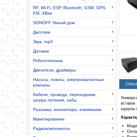
RF, Wi-Fi, ESP, Bluetooth, GSM, GPS,
FM, XBee
SONOFF Умный дом
Дисплеи
Звук, mp3
Датчики
Робототехника
Двигатели, драйверы
Насосы, помпы, электромагнитные
Описа
клапаны
Кабели, провода, переходники,
Универс
шнуры питания, хабы
вставок
шурупы 
Разъемы, коннекторы, клеммники
Характе
Макетирование
Моди
Радиокомпоненты
Охла
Разм