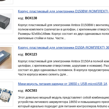
Корпус пластиковый для электроники D150BW (КОМПЛЕКТ)
код:
BOX138
Корпус пластиковый для электроники Ambox D150BW с вентиляц
полном комплекте (запечатан в целофан, с крепежными отверст
Размеры 92x68x148мм. Корпус состоит из двух одинаковых поло
крепежные стойки и пазы. Части...
Корпус пластиковый для электроники D150A (КОМПЛЕКТ) 3
код:
BOX123
Корпус пластиковый для электроники Ambox D150A в полной ком
целофан, с крепежными отверстиями, шурупами и ножками). Ра
состоит из двух одинаковых половинок. В корпусе предусмотрен
Части корпуса можно склеить (для...
Мини-модуль питания-зарядки от 18650 с USB-microUSB 1А
код:
AOC593
Этот довольно мощный модуль представляет собой комбинацию 
устройства литиевого аккумулятора 18650 и повышающего прео
который идеально подходит для питания контроллеров Arduino 