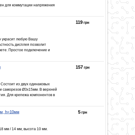
чен для коммутации напряжения
119
грн
о украсит любую Вашу
астность дисплея позволит
вете. Простое подключение и
157
м
грн
Состоит из двух одинаковых
ли саморезов Ø3х15мм. В верхней
ия. Для крепежа компонентов в
5
мм, h=10мм
грн
 мм / 14 мм, высота 10 мм.