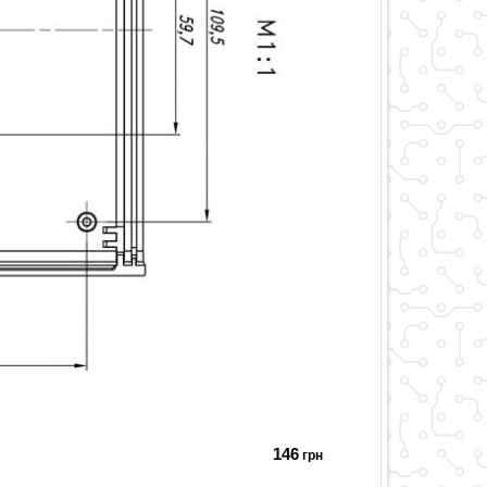
146
грн