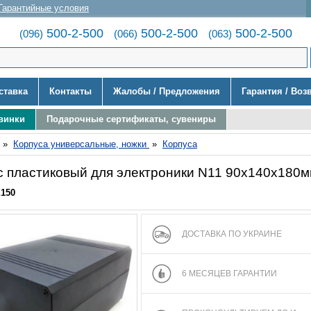
Гарантийные условия
500-2-500
500-2-500
500-2-500
(096)
(066)
(063)
ставка
Контакты
Жалобы / Предложения
Гарантия / Воз
винки
Подарочные сертификаты, сувениры
»
Корпуса универсальные, ножки
»
Корпуса
с пластиковый для электроники N11 90x140x180
X150
ДОСТАВКА ПО УКРАИНЕ
6 МЕСЯЦЕВ ГАРАНТИИ