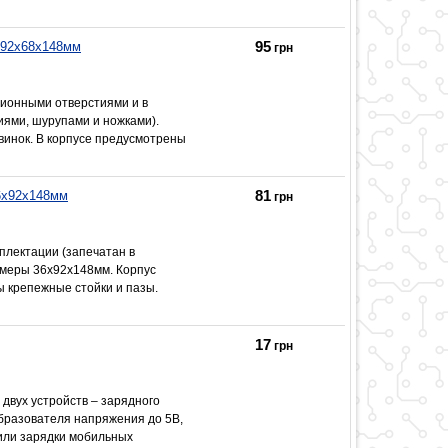
95
 92x68x148мм
грн
ионными отверстиями и в
иями, шурупами и ножками).
винок. В корпусе предусмотрены
81
6x92x148мм
грн
плектации (запечатан в
змеры 36x92x148мм. Корпус
ы крепежные стойки и пазы.
17
грн
двух устройств – зарядного
бразователя напряжения до 5В,
или зарядки мобильных