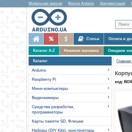
Мобильная версия
Форум Arduino
Документация
Статьи
Оплата и до
Каталог A-Z
Новинки магазина
Ожидаем но
Каталог
Главная
Arduino
Корпу
Raspberry Pi
код: BO
Мини-компьютеры
Видеокамеры
Средства разработки,
программаторы
Карты памяти SD, Флешки
Наборы (DIY Kits), конструкторы