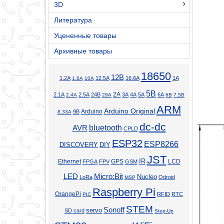
3D
Литература
Уцененные товары
Архивные товары
18650
12В
1.2А
12.5А
16.6А
1А
1.6А
10А
5В
2А
2.1А
2.5А
24В
3А
4А
5А
6А
2.4А
29А
6В
7.5В
ARM
Arduino Original
Arduino
9В
8.33А
dc-dc
bluetooth
AVR
CPLD
ESP32
ESP8266
DISCOVERY
DIY
JST
Ethernet
GPS
IR
LCD
FPGA
FPV
GSM
LED
Micro:Bit
Nucleo
LoRa
Odroid
MSP
Raspberry Pi
OrangePi
RFID
RTC
PIC
STEM
Sonoff
servo
SD card
Step-Up