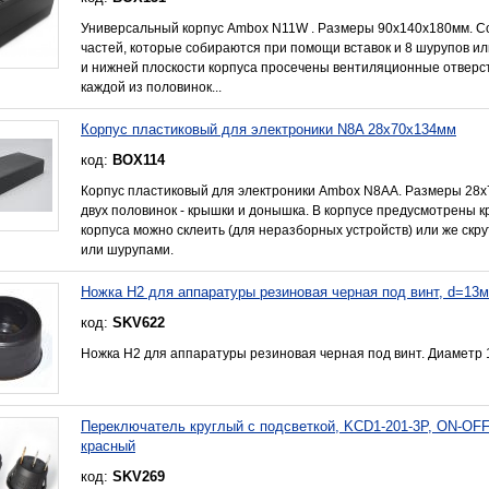
Универсальный корпус Ambox N11W . Размеры 90x140x180мм. Со
частей, которые собираются при помощи вставок и 8 шурупов и
и нижней плоскости корпуса просечены вентиляционные отверст
каждой из половинок...
Корпус пластиковый для электроники N8A 28x70x134мм
код:
BOX114
Корпус пластиковый для электроники Ambox N8AA. Размеры 28x
двух половинок - крышки и донышка. В корпусе предусмотрены к
корпуса можно склеить (для неразборных устройств) или же ск
или шурупами.
Ножка H2 для аппаратуры резиновая черная под винт, d=13
код:
SKV622
Ножка Н2 для аппаратуры резиновая черная под винт. Диаметр 13
Переключатель круглый c подсветкой, KCD1-201-3P, ON-OFF, 
красный
код:
SKV269