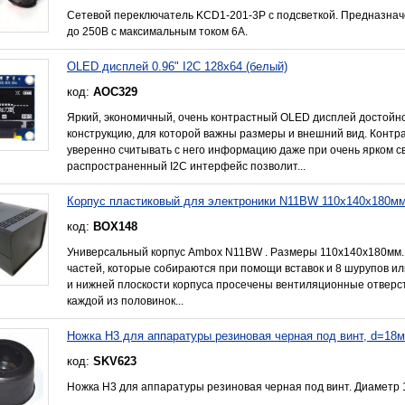
Сетевой переключатель KCD1-201-3P с подсветкой. Предназна
до 250В с максимальным током 6А.
OLED дисплей 0.96" I2C 128x64 (белый)
код:
AOC329
Яркий, экономичный, очень контрастный OLED дисплей достойн
конструкцию, для которой важны размеры и внешний вид. Контр
уверенно считывать с него информацию даже при очень ярком с
распространенный I2C интерфейс позволит...
Корпус пластиковый для электроники N11BW 110x140x180м
код:
BOX148
Универсальный корпус Ambox N11BW . Размеры 110x140x180мм. 
частей, которые собираются при помощи вставок и 8 шурупов и
и нижней плоскости корпуса просечены вентиляционные отверст
каждой из половинок...
Ножка H3 для аппаратуры резиновая черная под винт, d=18
код:
SKV623
Ножка Н3 для аппаратуры резиновая черная под винт. Диаметр 18