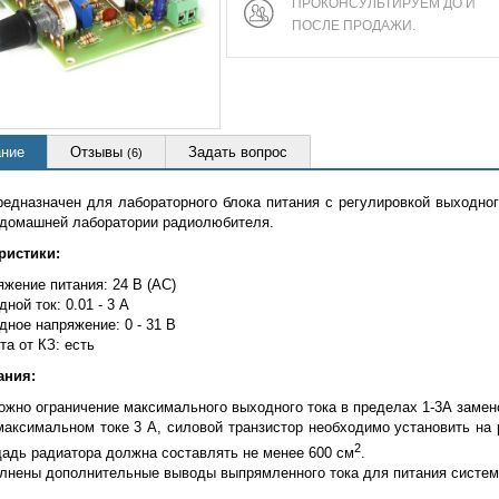
ПРОКОНСУЛЬТИРУЕМ ДО И
ПОСЛЕ ПРОДАЖИ.
ние
Отзывы
Задать вопрос
(6)
редназначен для лабораторного блока питания с регулировкой выходног
 домашней лаборатории радиолюбителя.
ристики:
жение питания: 24 В (AC)
ной ток: 0.01 - 3 А
ное напряжение: 0 - 31 В
а от КЗ: есть
ания:
ожно ограничение максимального выходного тока в пределах 1-3А замен
максимальном токе 3 А, силовой транзистор необходимо установить н
2
адь радиатора должна составлять не менее 600 см
.
лнены дополнительные выводы выпрямленного тока для питания систем