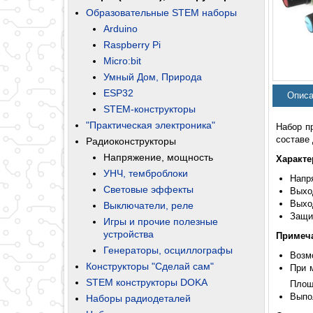
Образовательные STEM наборы
Arduino
Raspberry Pi
Micro:bit
Умный Дом, Природа
ESP32
Описа
STEM-конструкторы
"Практическая электроника"
Набор п
составе
Радиоконструкторы
Напряжение, мощность
Характе
УНЧ, темброблоки
Напря
Световые эффекты
Выход
Выход
Выключатели, реле
Защит
Игры и прочие полезные
устройства
Примеч
Генераторы, осциллографы
Возм
Конструкторы "Сделай сам"
При 
STEM конструкторы DOKA
Площ
Выпо
Наборы радиодеталей