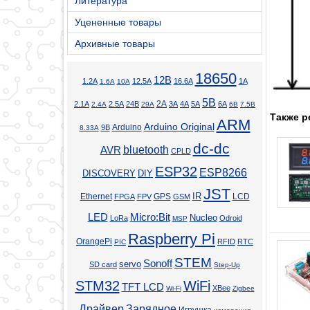
Литература
Уцененные товары
Архивные товары
18650
12В
1.2А
12.5А
16.6А
1А
1.6А
10А
5В
2А
2.1А
2.5А
24В
3А
4А
5А
6А
2.4А
29А
6В
7.5В
Также р
ARM
Arduino Original
Arduino
9В
8.33А
dc-dc
bluetooth
AVR
CPLD
ESP32
ESP8266
DISCOVERY
DIY
JST
Ethernet
GPS
IR
LCD
FPGA
FPV
GSM
LED
Micro:Bit
Nucleo
LoRa
Odroid
MSP
Raspberry Pi
OrangePi
RFID
RTC
PIC
STEM
Sonoff
servo
SD card
Step-Up
STM32
WiFi
TFT LCD
XBee
Wi-Fi
Zigbee
Драйвер
Зарядное
Игрушка