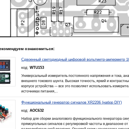
екомендуем ознакомиться:
Сдвоенный светодиодный цифровой вольтметр-амперметр 1
код:
WTU153
Универсальный измеритель постоянного напряжения и тока, анал
внешнего токового шунта. Высокая точность, яркий и контрастны
корпусе устройства -– все это позволяет использовать измерит
источниках питания,...
Функциональный генератор сигналов XR2206 (набор DIY)
код:
AOC632
Набор для сборки аналогового функционального генератора син
прямоугольных сигналов с регулировкой частоты в диапазоне от
радиолюбительской практике. Основой схемы генератора сигна