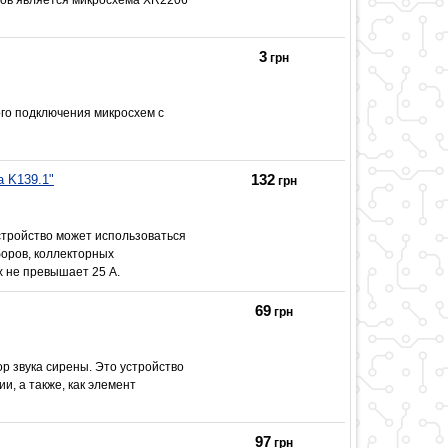
3
грн
го подключения микросхем с
132
 K139.1"
грн
стройство может использоваться
оров, коллекторных
х не превышает 25 А.
69
грн
 звука сирены. Это устройство
, а также, как элемент
97
грн