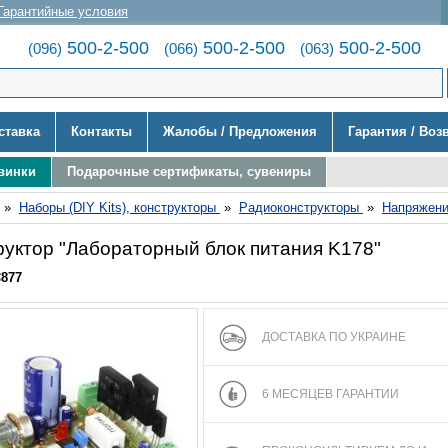
Гарантийные условия
500-2-500
500-2-500
500-2-500
(096)
(066)
(063)
ставка
Контакты
Жалобы / Предложения
Гарантия / Воз
винки
Подарочные сертификаты, сувениры
»
Наборы (DIY Kits), конструкторы
»
Радиоконструкторы
»
Напряжени
руктор "Лабораторный блок питания K178"
C877
ДОСТАВКА ПО УКРАИНЕ
6 МЕСЯЦЕВ ГАРАНТИИ