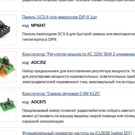
.
Панель SCS-8 для микросхем DIP-8 1шт
код:
NPN247
Панель-переходник SCS-8 для быстрой замены или многократно
типом корпуса DIP8.
Конструктор "Регулятор мощности AC 220V 5kW 2 клеммника
код:
AOC352
Набор предназначен для изготовления регулятора мощности. У
для регулировки мощности нагревательных, осветительных приб
электродвигателей переменного тока, максимальный ток которы
Конструктор "Сирена звуковая 0.5W K125"
код:
AOC875
Предлагаемый набор позволит радиолюбителю собрать имитатор
можно установить на игрушку машины скорой помощи или полиции
охранной сигнализации.
Функциональный генератор частоты на ICL8038 (набор DIY)