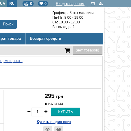
UA
RU
0
0
Вход с паролем
График работы магазина:
Пн-Пт: 8.00 - 19.00
Сб: 10.00 - 17.00
Вс: выходной
врат товара
Возврат средств
(нет товаров)
е, мощность
295
грн
в наличии
Купить в один клик