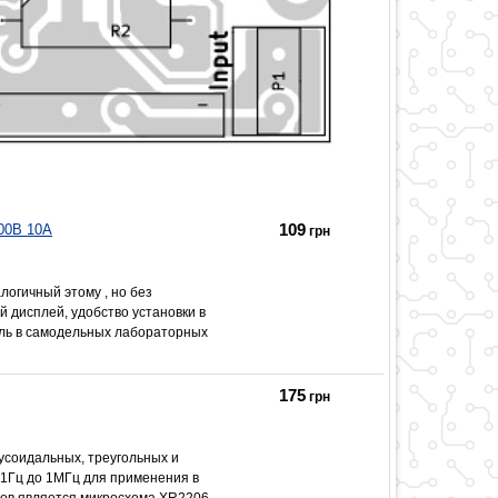
109
00В 10А
грн
огичный этому , но без
й дисплей, удобство установки в
ель в самодельных лабораторных
175
грн
усоидальных, треугольных и
 1Гц до 1МГц для применения в
лов является микросхема XR2206