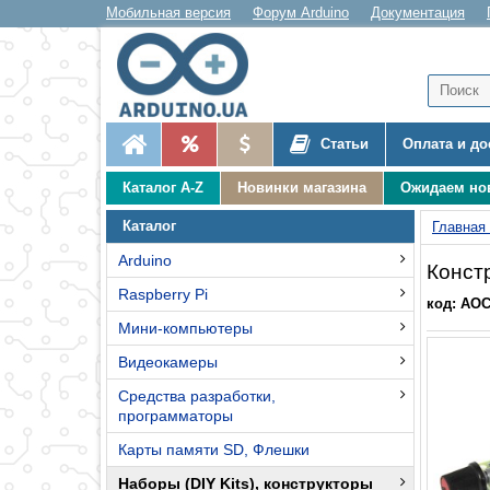
Мобильная версия
Форум Arduino
Документация
Статьи
Оплата и до
Каталог A-Z
Новинки магазина
Ожидаем но
Каталог
Главная
Arduino
Конст
Raspberry Pi
код: AO
Мини-компьютеры
Видеокамеры
Средства разработки,
программаторы
Карты памяти SD, Флешки
Наборы (DIY Kits), конструкторы