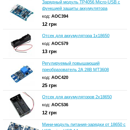
Зарядный модуль TP4056 Micro-USB с
функцией защиты аккумулятора
код:
AOC394
12
грн
Отсек для аккумулятора 1x18650
код:
AOC579
13
грн
Регулируемый повышающий
преобразователь 2А 28В MT3608
код:
AOC420
25
грн
Отсек для аккумуляторов 2x18650
код:
AOC536
12
грн
Мини-модуль питания-зарядки от 18650 с