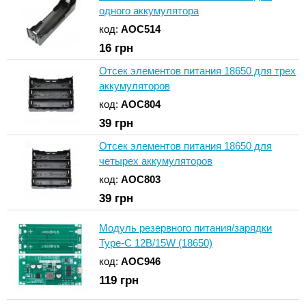
одного аккумулятора
код:
AOC514
16
грн
Отсек элементов питания 18650 для трех
аккумуляторов
код:
AOC804
39
грн
Отсек элементов питания 18650 для
четырех аккумуляторов
код:
AOC803
39
грн
Модуль резервного питания/зарядки
Type-C 12В/15W (18650)
код:
AOC946
119
грн