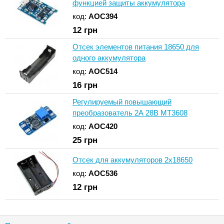
функцией защиты аккумулятора
код:
AOC394
12
грн
Отсек элементов питания 18650 для
одного аккумулятора
код:
AOC514
16
грн
Регулируемый повышающий
преобразователь 2А 28В MT3608
код:
AOC420
25
грн
Отсек для аккумуляторов 2x18650
код:
AOC536
12
грн