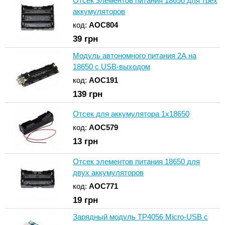
Отсек элементов питания 18650 для трех
аккумуляторов
код:
AOC804
39
грн
Модуль автономного питания 2А на
18650 с USB-выходом
код:
AOC191
139
грн
Отсек для аккумулятора 1x18650
код:
AOC579
13
грн
Отсек элементов питания 18650 для
двух аккумуляторов
код:
AOC771
19
грн
Зарядный модуль TP4056 Micro-USB с