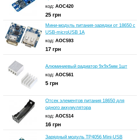
код:
AOC420
25
грн
Мини-модуль питания-зарядки от 18650 с
USB-microUSB 1А
код:
AOC593
17
грн
Алюминиевый радиатор 9х9х5мм 1шт
код:
AOC561
5
грн
Отсек элементов питания 18650 для
одного аккумулятора
код:
AOC514
16
грн
Зарядный модуль TP4056 Mini-USB