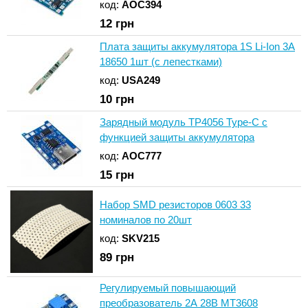
код:
AOC394
12
грн
Плата защиты аккумулятора 1S Li-Ion 3A
18650 1шт (с лепестками)
код:
USA249
10
грн
Зарядный модуль TP4056 Type-C с
функцией защиты аккумулятора
код:
AOC777
15
грн
Набор SMD резисторов 0603 33
номиналов по 20шт
код:
SKV215
89
грн
Регулируемый повышающий
преобразователь 2А 28В MT3608