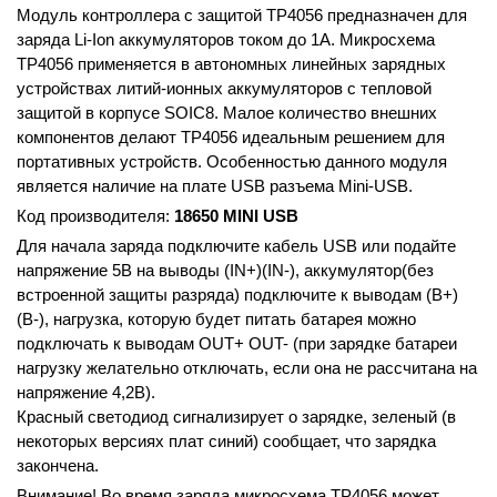
Модуль контроллера с защитой TP4056 предназначен для
заряда Li-Ion аккумуляторов током до 1A. Микросхема
TP4056 применяется в автономных линейных зарядных
устройствах литий-ионных аккумуляторов с тепловой
защитой в корпусе SOIC8. Малое количество внешних
компонентов делают TP4056 идеальным решением для
портативных устройств. Особенностью данного модуля
является наличие на плате USB разъема Mini-USB.
Код производителя:
18650 MINI USB
Для начала заряда подключите кабель USB или подайте
напряжение 5В на выводы (IN+)(IN-), аккумулятор(без
встроенной защиты разряда) подключите к выводам (B+)
(B-), нагрузка, которую будет питать батарея можно
подключать к выводам OUT+ OUT- (при зарядке батареи
нагрузку желательно отключать, если она не рассчитана на
напряжение 4,2В).
Красный светодиод сигнализирует о зарядке, зеленый (в
некоторых версиях плат синий) сообщает, что зарядка
закончена.
Внимание! Во время заряда микросхема TP4056 может