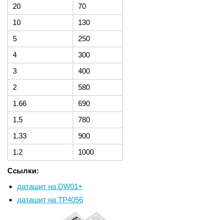
20
70
10
130
5
250
4
300
3
400
2
580
1.66
690
1.5
780
1.33
900
1.2
1000
Ссылки:
даташит на DW01+
даташит на TP4056