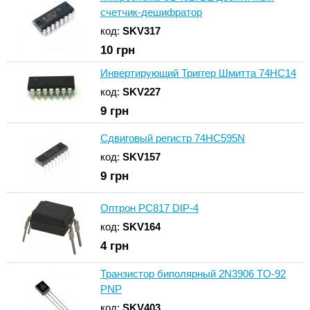
счетчик-дешифратор
код:
SKV317
10
грн
Инвертирующий Триггер Шмитта 74HC14
код:
SKV227
9
грн
Сдвиговый регистр 74HC595N
код:
SKV157
9
грн
Оптрон PC817 DIP-4
код:
SKV164
4
грн
Транзистор биполярный 2N3906 TO-92
PNP
код:
SKV403