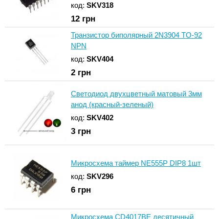
код:
SKV318
12
грн
Транзистор биполярный 2N3904 TO-92
NPN
код:
SKV404
2
грн
Светодиод двухцветный матовый 3мм
анод (красный-зеленый)
код:
SKV402
3
грн
Микросхема таймер NE555P DIP8 1шт
код:
SKV296
6
грн
Микросхема CD4017BE десятичный