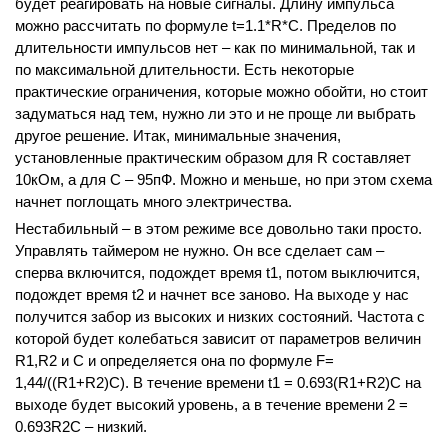
будет реагировать на новые сигналы. Длину импульса
можно рассчитать по формуле t=1.1*R*C. Пределов по
длительности импульсов нет – как по минимальной, так и
по максимальной длительности. Есть некоторые
практические ограничения, которые можно обойти, но стоит
задуматься над тем, нужно ли это и не проще ли выбрать
другое решение. Итак, минимальные значения,
установленные практическим образом для R составляет
10кОм, а для С – 95пФ. Можно и меньше, но при этом схема
начнет поглощать много электричества.
Нестабильный – в этом режиме все довольно таки просто.
Управлять таймером не нужно. Он все сделает сам –
сперва включится, подождет время t1, потом выключится,
подождет время t2 и начнет все заново. На выходе у нас
получится забор из высоких и низких состояний. Частота с
которой будет колебаться зависит от параметров величин
R1,R2 и C и определяется она по формуле F=
1,44/((R1+R2)C). В течение времени t1 = 0.693(R1+R2)C на
выходе будет высокий уровень, а в течение времени 2 =
0.693R2C – низкий.