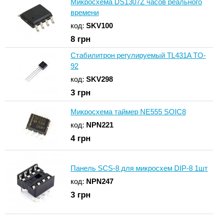
Микросхема DS1307Z часов реального
времени
код:
SKV100
8
грн
Стабилитрон регулируемый TL431A TO-
92
код:
SKV298
3
грн
Микросхема таймер NE555 SOIC8
код:
NPN221
4
грн
Панель SCS-8 для микросхем DIP-8 1шт
код:
NPN247
3
грн