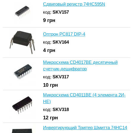
Сдвиговый регистр 74HC595N
код:
SKV157
9
грн
Оптрон PC817 DIP-4
код:
SKV164
4
грн
Микросхема CD4017BE десятичный
счетчик-дешифратор
код:
SKV317
10
грн
Микросхема CD4011BE (4 элемента 2И-
НЕ)
код:
SKV318
12
грн
Инвертирующий Триггер Шмитта 74HC14