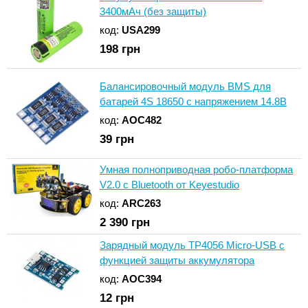
3400мАч (без защиты)
код:
USA299
198
грн
Балансировочный модуль BMS для
батарей 4S 18650 с напряжением 14.8В
код:
AOC482
39
грн
Умная полноприводная робо-платформа
V2.0 с Bluetooth от Keyestudio
код:
ARC263
2 390
грн
Зарядный модуль TP4056 Micro-USB с
функцией защиты аккумулятора
код:
AOC394
12
грн