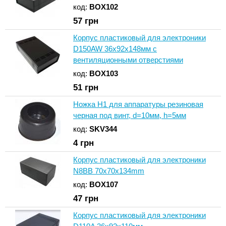
код:
BOX102
57
грн
Корпус пластиковый для электроники
D150AW 36x92x148мм с
вентиляционными отверстиями
код:
BOX103
51
грн
Ножка H1 для аппаратуры резиновая
черная под винт, d=10мм, h=5мм
код:
SKV344
4
грн
Корпус пластиковый для электроники
N8BB 70x70x134mm
код:
BOX107
47
грн
Корпус пластиковый для электроники